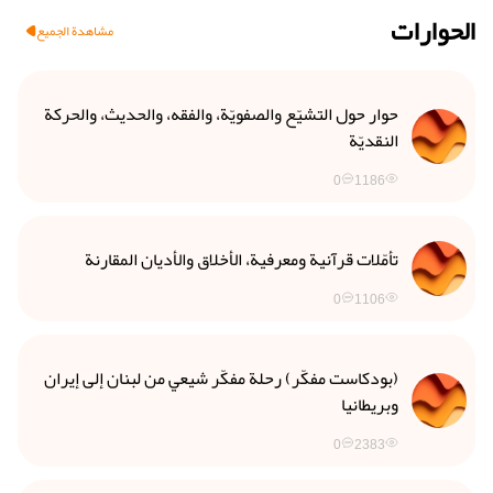
الحوارات
مشاهدة الجميع
حوار حول التشيّع والصفويّة، والفقه، والحديث، والحركة
النقديّة
0
1186
تأمّلات قرآنية ومعرفية، الأخلاق والأديان المقارنة
0
1106
(بودكاست مفكّر) رحلة مفكّر شيعي من لبنان إلى إيران
وبريطانيا
0
2383