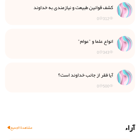
کشف قوانین طبیعت و نیازمندی به خداوند
0
312
انواع علما و "عوام"
0
343
آیا فقر از جانب خداوند است؟
0
500
آراء
مشاهدة الجميع