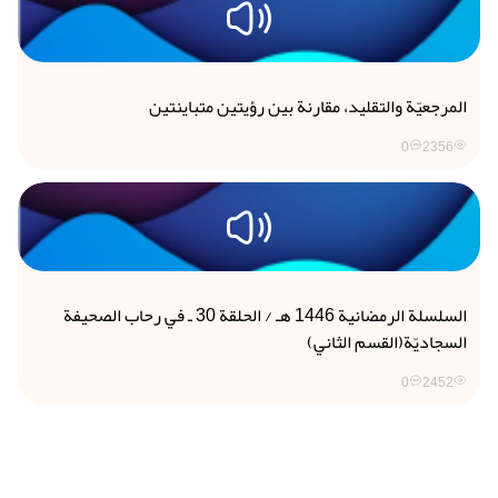
المرجعيّة والتقليد، مقارنة بين رؤيتين متباينتين
0
2356
السلسلة الرمضانية 1446 هـ / الحلقة 30 ـ في رحاب الصحيفة
السجاديّة(القسم الثاني)
0
2452