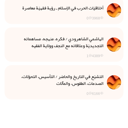
أخلاقيّات الحرب في الإسلام ـ رؤية فقهيّة معاصرة
0
3968
الهاشمي الشاهرودي / فكره، منهجه، مساهماته
التجديديّة وعلاقاته مع النجف وولاية الفقيه
1
4389
التشيّع في التاريخ والحاضر / التأسيس، التحوّلات،
الصدمات، الطقوس، والمآلات
0
6166