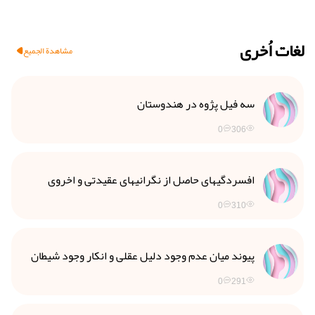
لغات اُخرى
مشاهدة الجميع
سه فیل پژوه در هندوستان
0
306
افسردگی­های حاصل از نگرانی­های عقیدتی و اخروی
0
310
پیوند میان عدم وجود دلیل عقلی و انکار وجود شیطان
0
291