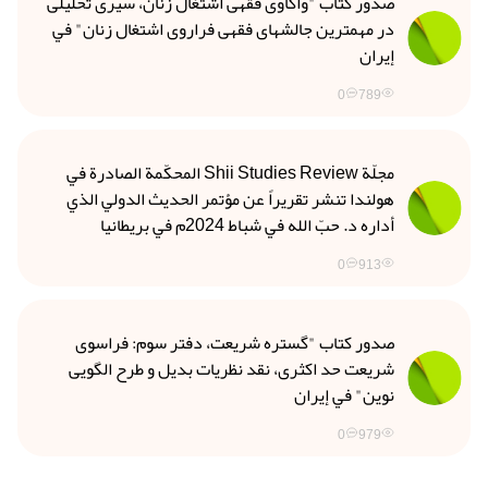
صدور كتاب "واكاوى فقهى اشتغال زنان، سيرى تحليلى
در مهمترين جالشهاى فقهى فراروى اشتغال زنان" في
إيران
0
789
مجلّة Shii Studies Review المحكّمة الصادرة في
هولندا تنشر تقريراً عن مؤتمر الحديث الدولي الذي
أداره د. حبّ الله في شباط 2024م في بريطانيا
0
913
صدور كتاب "گستره شريعت، دفتر سوم: فراسوی
شريعت حد اكثرى، نقد نظریات بدیل و طرح الگویی
نوین" في إيران
0
979