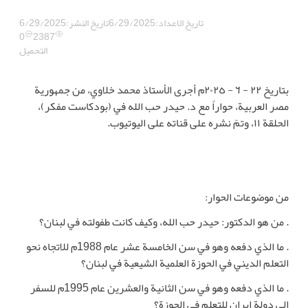
تاريخ الاعداد:
6/29/2025
تاريخ النشر:
6/29/2025
0
2387
التحميل
بتاريخ ٢٢ - ٦ - ٢٠٢٥م أجرى الأستاذ محمد خلاوي، من جمهورية
مصر العربية، حواراً مع د. حيدر حب الله في (بودكاست مفكر)،
الحلقة ١١، وتمّ نشره على قناته على اليوتيوب.
من موضوعات الحوار:
. من هو الدكتور: حيدر حب الله، وكيف كانت طفولته في لبنان؟
. ما الذي دفعه وهو في سن الخامسة عشر عام 1988م للاتجاه نحو
التعلم الديني في الحوزة العلمية الشيعية في لبنان؟
. ما الذي دفعه وهو في سن الثانية والعشرين عام 1995م للسفر
إلى دولة إيران للتعلم في الحوزة؟