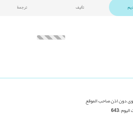
ديم
تأليف
ترجمة
توى دون اذن صاحب الموقع
اليوم :
643