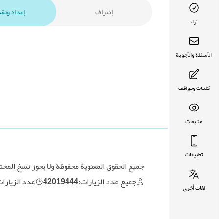
إشراف
إعداد وتق
آراء
الأسئلة والأجوبة
كلمات ومواقف
متابعات
تطبيقات
جميع الحقوق المعنوية محفوظة ولا يجوز نسخ المح
جميع عدد الزيارات:
42019444
عدد الزيارات 
لغات اُخرى