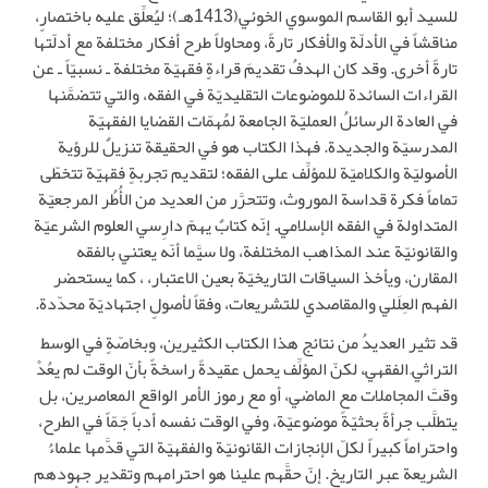
للسيد أبو القاسم الموسوي الخوئي(1413هـ)؛ ليُعلِّق عليه باختصارٍ،
مناقشاً في الأدلّة والأفكار تارةً، ومحاولاً طرح أفكار مختلفة مع أدلّتها
تارةً أخرى. وقد كان الهدفُ تقديمَ قراءةٍ فقهيّة مختلفة ـ نسبيّاً ـ عن
القراءات السائدة للموضوعات التقليديّة في الفقه، والتي تتضمَّنها
في العادة الرسائلُ العمليّة الجامعة لمُهمّات القضايا الفقهيّة
المدرسيّة والجديدة. فهذا الكتاب هو في الحقيقة تنزيلٌ للرؤية
الأصوليّة والكلاميّة للمؤلِّف على الفقه؛ لتقديم تجربةٍ فقهيّة تتخطّى
تماماً فكرة قداسة الموروث، وتتحرَّر من العديد من الأُطُر المرجعيّة
المتداولة في الفقه الإسلاميّ. إنّه كتابٌ يهمّ دارِسي العلوم الشرعيّة
والقانونيّة عند المذاهب المختلفة، ولا سيَّما أنّه يعتني بالفقه
المقارن، ويأخذ السياقات التاريخيّة بعين الاعتبار، ، كما يستحضر
الفهم العِلَلي والمقاصدي للتشريعات، وفقاً لأصولٍ اجتهاديّة محدّدة.
قد تثير العديدُ من نتائج هذا الكتاب الكثيرين، وبخاصّةٍ في الوسط
التراثيّ الفقهيّ، لكنّ المؤلِّف يحمل عقيدةً راسخةً بأنّ الوقت لم يعُدْ
وقتَ المجاملات مع الماضي، أو مع رموز الأمر الواقع المعاصرين، بل
يتطلَّب جرأةً بحثيّةً موضوعيّة، وفي الوقت نفسه أدباً جَمّاً في الطرح،
واحتراماً كبيراً لكلّ الإنجازات القانونيّة والفقهيّة التي قدَّمها علماءُ
الشريعة عبر التاريخ. إنّ حقَّهم علينا هو احترامهم وتقدير جهودهم