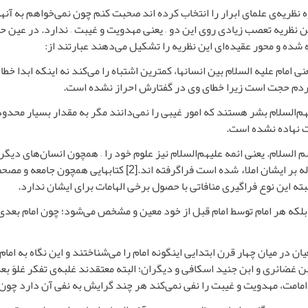
نظریه‌ی علمای ابرار را انتخاب کرده اند صحبت کنم چون نمی‌خواهم به آنه
ن نظریه تعصب زیادی روی این دو – یعنی مهدویت و غیبت – ندارد. در عین حا
ده شده و محور عقیده‌ای این نظریه را تشکیل می‌دهند عبارتند از:
امام علیه السلام بین انسانها، کمترین اشتباه را می‌کند نه اینکه ابدا خط
 مردم حجت است زیرا خطای وی در گفتارش احراز نشده است.
یهم‌السلام بشر هستند که امور غیبی را نمی‌دانند مگر به مقدار بسیار محدود
ات نهاده نشده است.
هم السلام. یعنی ائمه علیهم‌السلام نیز علوم خود را – همچون انسان‌های دیگر - ا
له بر ایشان املاء شده است فراگرفته اند.
[2]
کتابهایی همچون جامعه و مصحف ف
ته این نوع فراگیری منافاتی با حصول برخی الهامات برای ایشان ندارد.
لکه هر امام توسط امام قبل از خود معین و مشخص می‌شود؛ چون امام بعدی 
در میان چهار قرن ابتدایی اینگونه امام را می‌شناختند و این نگاه به امام
غضائری و ابن جنید اسکافی و دیگران؛ البته معتقدند غلبه‌ی تفکر غلوّ ب
ز امامت، مهدویت و غیبت را نفی نمی‌کند هر چند گرایش به نفی آن دارد چون: