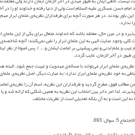
یبت نیست. گاهی اینان به ظهور مهدی در آخر الزمان ایمان دارند ولی معتقد
ند امام حسن عسکری علیه السلام است ولی از دنیا رفته و خداوند او را در آ
ر این باور بودند. در هر صورت آنچه برای طرفداران نظریه‌ی علمای ابرار 
ا ندارد.
ذیرد و در عین حال، معتقد باشد که خداوند متعال برای یکی از این علمای ابر
کلی، وجود عنایت الهی به این علمای ابرار را نفی نمی‌کنند؛ آنچه شاخصه‌ی 
یب و علم لدنی و نص پیشینی بر امامت ایشان و ... ). پس اصولا از نظر اینا
 ظهور در آخر الزمان، غایب گردد.
نظریه‌ی علمای ابرار می‌تواند با مساله‌ی مهدویت و غیبت جمع شود. البته ه
تباطی به خود نظریه‌ی علمای ابرار ندارد؛ به عبارت دیگر، اصل نظریه‌ی علما
ضمنِ مطالب فوق، مطرح گردید و طرفداران این نظریه، اسم آن را نظریه‌ی ام
پذیرند. لذا امر دائر بین انتخاب این نظریه به همین شکلی که ارائه شد و ی
ه نه این است و نه آن بلکه تعدیلی است از نظریات مختلف.
سوال: 693.
فته اند بلکه از پیامبر و کتاب‌ها فراگرفته اند.