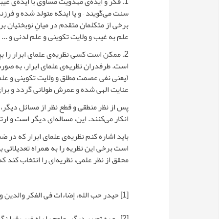
1. فکر و ایده‌ی مهدویت مساوی با ایده‌ی غ
سنت می‌گویند – و یا اینکه متولد شده و فرز
برخی از متکلمان متقدم در میانِ نوبختیان ب
علم به غیب و ولایت تکوینی و علم لدنی و ... ر
2. ممکن است کسی نظریه‌ی علمای ابرار را بپ
است. طرفدران نظریه‌ی علمای ابرار، به صورت 
(یعنی نفی عصمت مطلق و ولایت تکوینی و علم غ
عنایت الهی شده و عمرش طولانی گردد و برای
پس از نظر منطقی و قطع نظر از مسائل دیگر، 
انکار می‌کنند. این، مساله‌ای دیگر است و ار
باید اشاره کنم نظریه‌ی علمای ابرار که در 
است برخی این نظریه را به همراه تعدیلاتی ب
محقق از نظر علمی، نظریه‌ای را انتخاب کند ک
[1]
حیدر حب الله، إضاءات فی الفکر والدین والاجتماع 5: 
[2]
. و به تعبیر دیگر، علوم را راه غیب فرا نگر