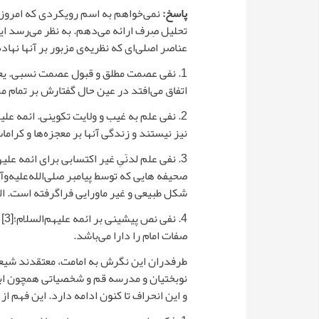
پاسخ:
نمی‌خواهم به اسم رویکردی که امروزه 
تحلیل صِرف ارائه می‌دهم. به نظر می‌رسد ای
عناصر اصلی‌ای که نظریه‌ی مزبور بر آنها نها
1. نفی عصمت مطلق و قبول عصمت نسبی. یعنی 
اتفاق می‌افتد در عین حال گفتارش بر تمام
2. نفی علم به غیب و ولایت تکوینی. ائمه عل
نیز نیستند و زندگی آنها بر معجزه‌ها و کرام
3. نفی علم لدنّیِ غیر اکتسابی برای ائمه علی
صحیفه هایی که توسط پیامبر صلی‌الله‌علیه‌و‌آ
شکل طبیعی و غیر ماورایی فراگرفته است. الب
4. نفی نص پیشینی بر ائمه علیهم‌السلام؛
[3]
ب
صفات امام را دارا می‌باشد.
طرفدران این نگرش به امامت، معتقدند شیعیان 
نوبختیان و مدرسه قم و شخصیاتی همچون ابن 
و این انحراف تا کنون ادامه دارد. این فهم ا