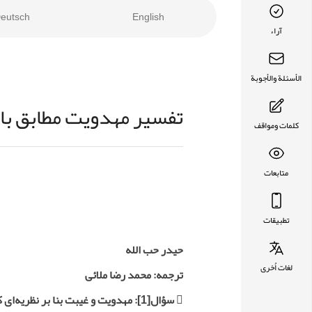
eutsch
English
آراء
الأسئلة والأجوبة
تفسیر مهدویت مطابق با ن
كلمات ومواقف
متابعات
تطبيقات
حیدر حب الله
لغات اُخرى
ترجمه: محمد رضا ملائى

سؤال
[1]
: مهدویت و غیبت بنا بر نظریه‌ای ک