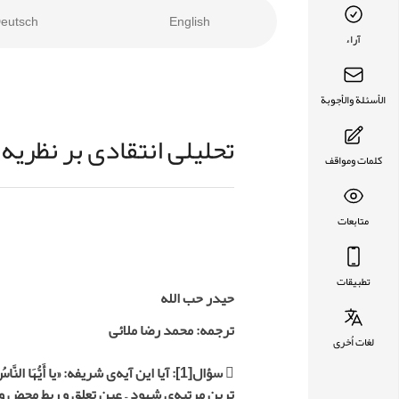
eutsch
English
آراء
الأسئلة والأجوبة
تحلیلی انتقادی بر نظریه‌
كلمات ومواقف
متابعات
تطبيقات
حیدر حب الله
ترجمه: محمد رضا ملائى
لغات اُخرى
 سؤال
[1]
: آیا این آیه‌ی شریفه: «يا أَيُّهَا النَّاسُ أَنْتُ
ترین مرتبه‌ی شهود – عینِ تعلق و ربطِ محض و 