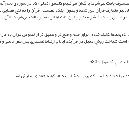
لسوف یافت می‌شود؛ یا گمان می‌کنیم کلمه‌ی «تدلّی» که در سوره‌ی نجم آمد
ابیر متعارفِ قرآن دور شده و بدون اینکه بفهمیم، قرآن را به نفعِ فضایی مت
ه در تعامل با حدیث شریف نیز چنین اشتباهاتی بسیار یافت می‌شوند. الآن مج
 که‌بعدها کشف شده – برای فهم واضح تر و عمیق تر از نصوص قرآن به کار ن
م است شناختِ روشِ دقیق در فرآیند ایجادِ ارتباطِ تفسیری بین نص دینی و
سوال: 533.
؛ تنها خداوند است كه بى‏نياز و شايسته هر گونه حمد و ستايش است‏.