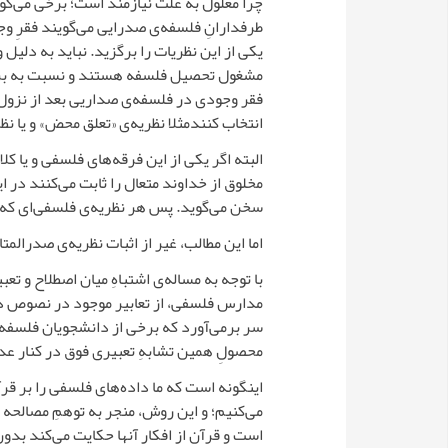
چرا معلول به علت نیازمند است؛ برخی می‌گو
طرفدارانِ فلسفه‌ی صدرایی می‌گویند فقرِ وج
یکی از این نظریات را برگزید. نباید به دلیل
مشغول تحصیل فلسفه هستند و نسبت به برخی
فقر وجودی در فلسفه‌ی صداریی بعد از نزول آ
انتخاب کنندمثلا نظریه‌ی «تعلق محض» و یا نظ
البته اگر یکی از این فرقه‌های فلسفی و یا کل
مخلوق از خداوند متعال را ثابت می‌کنند در این
سخن می‌گوید. پس هر نظریه‌ی فلسفی‌ای که نتی
اما این مطالب، غیر از اثبات نظریه‌ی صدرالمتا
با توجه به مساله‌ی اشتباهِ میان اصطلاح و
مدارس فلسفی، از تعابیر موجود در نصوص د
سر برمی‌آورد که برخی از دانشجویان فلسفه، 
محصولِ همین تشابهِ تعبیری فوق در کنار عد
اینگونه است که ما داده‌های فلسفی را بر قرآ
می‌کنیم؛ و این روش، منجر به توهمِ مصالحه
است و قرآن از افکار آنها حکایت می‌کند بدون