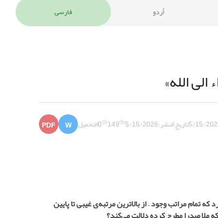
اُردو
فارسی
الی الله»
5/15/202
تاريخ النشر:
5/15/2026
149
0
التحميل
PDF
W
این دارد که تمام مراتب وجود – از بالاترین مرتبه‌ی غیبی تا پایین
 که ملا صدرا مطرح کرده دلالت می‌کند؟