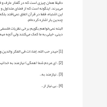
دقیقا همان چیزی است که در گفتار عارف و فی
می‌برند. اینگونه است که از فضای متداول و تع
این اشتباه، فقط در قرآن اتفاق نمی‌افتد بلک
چندین بار اشاره کرده‌ام.
البته نمی‌خواهم بگویم برخی نظریات فلسفی –
دینی، خیلی به ما کمک می‌کنند ولی آنچه مه
[1]
حیدر حب الله، إضاءات فی الفکر والدین والاجتماع 4: 
[2]
. اى مردم شما (همگى) نيازمند به خدائيد
[3]
. نیازمند به..
[4]
. بی نیاز از..