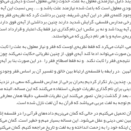
یند دلیلِ نیازمندی معلول به علت، حدوث زمانیِ معلول است و دیگری می‌گو
ودیِ معلول است که باعث شده نیازمند علت باشد و ... . پس نسبت این آیه ب
 وجودِ کلمه‌ی فقر در این آیه‌ی شریفه، چنین برداشت کرد که نظریه‌ی فقر و
 مدارس فلسفی، گرایش شدید دارند چنین برداشتی از آیه‌ی فوق دارند که
یه پیدا شد و نه بر عکس؛ این نام گذاری نیز فقط یک اعتبار و قرارداد است.
ریه‌ی سایه و یا هر نام دیگری که می‌خواستند.
امی، اثبات می‌کرد که فقط نظریه‌ی اوست که فقر و نیاز معلول به علت را ثابت
 صورت می‌تواند ادعا کند آیه‌ی فوق، از چنین نظریاتی حکایت نمی‌کند چون این 
جه‌ی فقر را ثابت نکند – و نه فقط اصطلاح فقر را – در این صورت بنا بر آیه
لهین – در رابطه با فلسفه‌ی ارتباط بین خالق و تفسیرِ آن بر اساس فقر وجودیِ
 تعبیر، چندین بار تکرار کردیم بحران برخی از مدارس فلسفی که سعی در ن
ینی برای نام گذاری نظریات خویش، استفاده می‌کنند که این مساله، الب
بعد از گذشت زمان، تصور می‌کنند این نظریات فلسفی، دقیقا همان معارفی ا
م توجه به لغت عربی می‌باشد که قرآن به آن لغت نازل شده است.
ن تحمیل می‌کنیم در حالی که گمان می‌بَریم داده‌های قرآنی را در فلسفه إش
 بین نص دینی و عقل می‌شود. این مساله بسیار مهم و خطیر است. گمان می‌ک
 اینکه خود را به زحمت انداخته و به لغت و تاریخ مراجعه کنیم. گمان می‌کنی