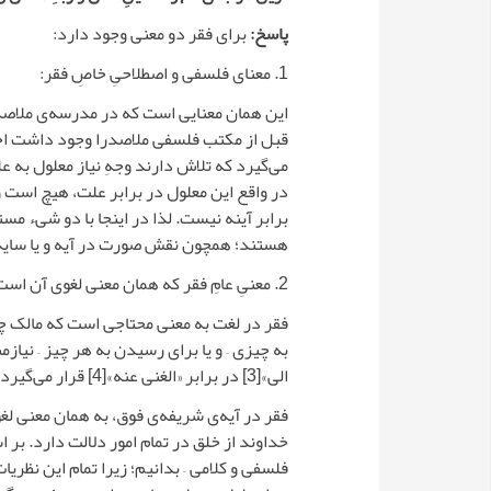
پاسخ:
برای فقر دو معنی وجود دارد:
1. معنای فلسفی و اصطلاحیِ خاصِ فقر:
این همان معنایی است که در مدرسه‌ی ملاصدر
قبل از مکتب فلسفی ملاصدرا وجود داشت اخذ 
می‌گیرد که تلاش دارند وجهِ نیاز معلول به 
در واقع این معلول در برابر علت، هیچ است 
برابر آینه نیست. لذا در اینجا با دو شیء مس
هستند؛ همچون نقش صورت در آیه و یا سایه ن
2. معنیِ عامِ فقر که همان معنی لغوی آن است.
فقر در لغت به معنی محتاجی است که مالک چیز
به چیزی – و یا برای رسیدن به هر چیز – نیاز
الی»
[3]
در برابر «الغنی عنه»
[4]
قرار می‌گیرد.
فقر در آیه‌ی شریفه‌ی فوق، به همان معنی لغو
خداوند از خلق در تمام امور دلالت دارد. بر اس
فلسفی و کلامی – بدانیم؛ زیرا تمام این نظری