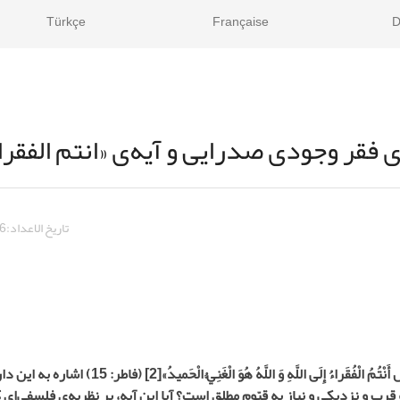
Türkçe
Française
D
ی فقر وجودی صدرایی و آیه‌ی «انتم الفقراء 
تاريخ الاعداد:
6
مُ‏ الْفُقَراءُ إِلَى اللَّهِ وَ اللَّهُ هُوَ الْغَنِيُّ الْحَميدُ»
[2]
(فاطر: 15) اشاره به 
قرب و نزدیکی و نیاز به قیّومِ مطلق است؟ آیا این آیه، بر نظریه‌ی فلسفی‌ای