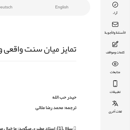
eutsch
English
آراء
الأسئلة والأجوبة
تمایز میان سنت واقعی و
كلمات ومواقف
متابعات
تطبيقات
حیدر حب الله
ترجمه: محمد رضا ملائى
لغات اُخرى
 سؤال
[1]
: استاد مطهری می­گوید: ما خیال م