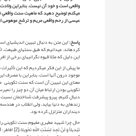
واقعی است و خود آن نیست. بنابراین ولادت 
می­کنم توضیح دهید که ماهیت سنت واقعیِ تک
عیسی از رحم واقعی مریم و ترشح موهومی از
پاسخ:
این متن به دنبال تبیین اندیشه­ای است
کرده­اند. می­دانیم که طبق سنت­های طبیعت، ا
این دلیل که مثلا قهوه نگرانی­های برخی از افر
ما پیش از این فکر می­کردیم که این تأثیرات
موجود درون آن­ها است، بنابراین با مصرف این 
معنای این تبیین آن است که سنت تکوینی – 
تکوینی بودن ارتباط میان آن دو چیز را نمی­
دنبال کنیم، پیرو پیشرفت شناختمان نسبت به
زنده­ای به دنیا بیاید، ولی انقلاب در هن
دین­داران متزلزل کرده بود.
حال چرا شهید مطهری مفهوم سنت تکوینی را اصلاح 
تَبْديلاً وَ لَنْ تَجِدَ لِسُنَّتِ اللَّهِ تَحْويلا»
[2]