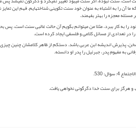
 است، سنت نبوده، اگر سنت می­بود تغییر نمی­کرد و دگرگون نمی­شد پس می­ت
ه ما آن را به اشتباه به عنوان خود سنت تکوینی شناخته­ایم. فهم این تمای
مسئله معجزه را بهتر بفهمند.
ود را به کار ببرد، مثلا من می­توانم بگویم آن حالت غالبی سنت است. پس 
در تعدادی از مسائل کلامی و فلسفی ایجاد کرده است.
فانی به مفهوم پدر، جبرئیل را پدر او دانسته.
سوال: 530.
، و هرگز براى سنت خدا دگرگونى نخواهى يافت.