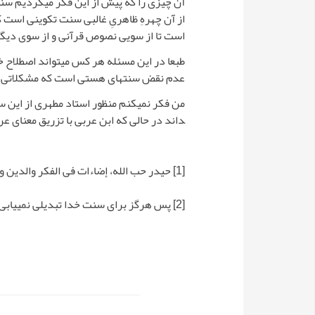
آن چیزی را که پیش از این فکر می­کردیم سنت
از آن چهرهِ ظاهریِ غالبی سنت تکوینی است ک
است تا از سویی نصوص قرآنی و از سوی دیگر 
طبعا در این مسئله هر کس می­تواند اصطلاح خ
عدم نقض سنت­های هستی است که مشکلاتی را 
داند در حالی که ابن عربی با تزریق معنای عر
[1]
حیدر حب الله، إضاءات فی الفکر والدین والاجتماع 4: 
[2]
پس هرگز براى سنت خدا تبديلى نمى‏يابى