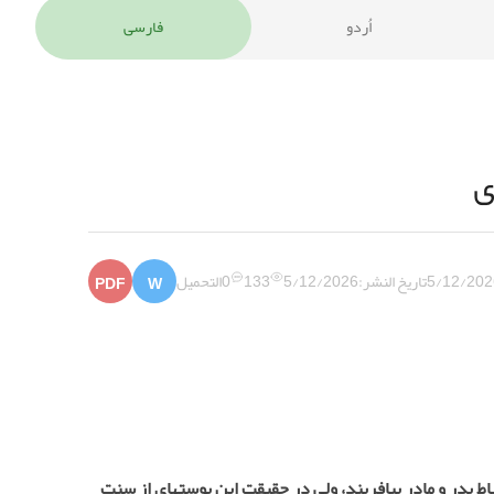
اُردو
فارسی
ی
5/12/202
تاريخ النشر:
5/12/2026
133
0
التحميل
PDF
W
اط پدر و مادر بیافریند، ولی در حقیقت این پوسته­ای از سنت