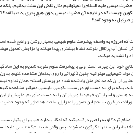
حضرت عیسی علیه السلام را نمی­توانیم مثال نقض این سنت بدانیم، بلکه ص
وین چیست که در نتیجه آن حضرت عیسی بدون هیچ پدری به دنیا آمد؟ آیا ش
 جبرئیل به وجود آمد؟
 که امروزه به واسطه پیش­رفت علوم طبیعی، بسیار روشن و واضح شده است و ا
گر انسان آب پرتقال بنوشد نشاط بیشتری پیدا می­کند یا مزاجش تعدیل می­شود 
اد را تشدید می­کند.
 نتایج خود این چیزها است، ولی با پیشرفت علوم متوجه شدیم به این سادگی­ا
مواد شیمیایی می­توانیم چنین تأثیراتی را روی بدنمان مشاهده کنیم، بدون ای
معنایی از آن که مد نظرِ متنِ یادشده شده در پرسش است- همان تداوم نی
رساند، بلکه برای به دست آوردن سنت تکوینی، بایستی عمیق­تر مشاهده کنیم 
 هستی و اسرار آن، فهم متفاوتی از آن را به دست می­آوریم. ما پیش از ای
دسه وراثت در قرن بیستم این تصور را متزلزل ساخت همانطور که وجود حضرت
کرد؟ او به راحتی درک می­کند که امکان ندارد حتی برای یک­بار، سنت تکوینی از نا
(فاطر: 43) بنابراین سنت­ها دگرگون نمی­شوند. پس وقتی می­بینیم که عیسی علیه ا