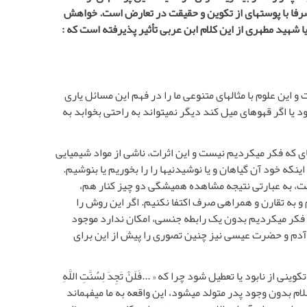
رفا با پوسته­ای از تکوین و حقیقت در تعارض است. خواهش
هید مطهری از این کلام ابن عربی تأثیر پذیرفته است که :
ین علوم با مثال­های متنوعی ما را در فهم این مسائل یاری
یا اگر قهوه­ای میل کند دیگر نمی­تواند به راحتی بخوابد به
ی که فکر می­کردیم نیست و این اثرات، ناشی از مواد شیمیایی
نکه خود آن گیاهان و یا نوشیدنی­ها را را بخوریم یا بنوشیم.
ست، به عبارتی نتیجه مشاهده همیشگی دو چیز کنار هم،
و به تقارن و همراهی صرف اکتفا نکنیم. اگر این روش را
ن فکر می­کردیم بدون یک رابطه جنسی، امکان ندارد موجود
 آدم و حضرت عیسی نیز چنین تصوری را پیش از این برای
بود یا تعطیل شود چرا که « ...فَلَنْ تَجِدَ لِسُنَّتِ اللَّهِ
لسلام بدون وجود پدر متولد می­شود، این واقعه به ما می­فهماند