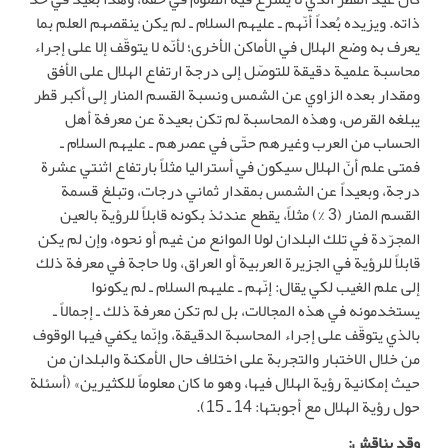
ذاته. ويزيده بُعداً أنّهم ـ عليهم السلام ـ لم يكن ينقصهم العلم بما
يعرف به وضع الهلال في الأماكن الأخرى؛ لأنّه لا يتوقّف إلا على إجراء
محاسبة علمية دقيقة للتوصّل إلى درجة ارتفاع الهلال على الأفق
ومقدار بعده الزاوي عن الشمس ونسبة القسم المنار إلى أكبر قطر
يبلغه القرص، وهذه المحاسبة لم تكن بعيدة عن معرفة أهل
الحساب من العرب وغيرهم حتّى في عصرهم ـ عليهم السلام ـ
فمتى علم أنّ الهلال سيكون في أستراليا مثلاً بارتفاع اثنتي عشرة
درجة، وبعيداً عن الشمس بمقدار ثماني درجات، وتبلغ قسمة
القسم المنار (3 %) مثلاً، يقطع عندئذ بكونه قابلاً للرؤية بالعين
المجرّدة في تلك البلدان لولا الموانع من غيم أو نحوه، وإن لم يكن
قابلاً للرؤية في الجزيرة العربية أو العراق، ولا حاجة في معرفة ذلك
إلى علم الغيب لكي يقال: إنّهم ـ عليهم السلام ـ لم يكونوا
يستخدمونه في هذه المجالات، بل لم تكن معرفة ذلك ـ إجمالاً ـ
بالذي يتوقّف على إجراء المحاسبة الدقيقة، وإنّما يكفي فيها الوقوف
من خلال الاختبار والتجربة على اختلاف حال الأمكنة والبلدان من
حيث إمكانية رؤية الهلال فيها، وهو ما كان معلوماً للكثيرين» (أسئلة
حول رؤية الهلال مع أجوبتها: 14 ـ 15).
وقد يناقش: