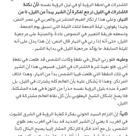
الاشتراك في لحظة الرؤية أو في ليل الرؤية نفسه؛
لأنّ نكتة
الاشتراك في الليل ترجع لفكرة أنّ الشهر يبدأ من الليل، لا من
النهار،
وعلى هذا ارتكاز الفهم المتشرّعي والعربي في عصر النصّ،
ولهذا يقولون: ليلة الجمعة لتلك الليلة التي تسبق يوم الجمعة،
وتسعفه طريقة التعبير في النصوص عادةً، والمبنيّة على مرجعيّة
الليل، حتى أنّه إذا رئي في النهار قال النص: إنّ هذا يدلّ على أنّه
لليلة السابقة، ما يؤكّد مرجعيّة الليل في بداية الشهر..
وعليه،
فلو رئي الهلال في نقطةٍ وكانت الشمس قد طلعت في نقطةٍ
أخرى، فلو نفينا شرط الاشتراك في الليل، فسيعني هذا أنّ الشهر
في تلك النقطة التي طلعت فيها الشمس بدأ من النهار، وهذا خلاف
المرتكز، وهذا لا يُشكل عليه بأنّ العالم كلّه يشترك في الليل، بل
العبرة عنده بليل الرؤية نفسه حذراً من التورّط في هذه المشكلة،
فلا يصحّ إشكال الشيخ اليعقوبي بأنّ كلّ نقاط العالم مشتركة في
الليل.
ثانياً:
إنّ التزام السيد الخوئي بفكرة كفاية الرؤية في الشرق للثبوت
في الغرب، لا يعني أنّ الشهر الجديد قد بدأ في الغرب بعد طلوع
الشمس، بل مع أخذ فكرة الارتكاز المشار إليها يصبح الهلال ثابتاً
في غرب بلد الرؤية، بمعنى أنّ أوّل ليلٍ يحلّ عليهم سيكون هو