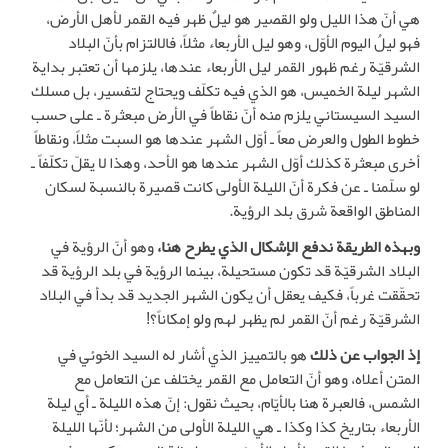
هي أنّ هذا الليل ولو القصير هو ليلٌ ظهر فيه القمر لأهل الأرض،
فهو ليلُ اليوم الأوّل، وهو ليل الأربعاء مثلاً، فالالتزام بأنّ البلاد
الشرقيّة رغم ظهور القمر ليل الأربعاء عندها، يلزمها أن تعتبر بداية
الشهر ليلة الخميس، هو الذي فيه تكلّف ويحتاج لتفسير، بل مسلك
السيد السيستاني يلزم منه أنّ نقاطاً في الأرض مبعثرة ـ على حسب
خطوط الطول والعرض معاً ـ أوّل الشهر عندها هو السبت مثلاً، ونقاطاً
أخرى مبعثرة كذلك أوّل الشهر عندها هو الأحد، وهذا لا يقلّ تكلّفاً ـ
لو سلّمنا ـ عن فكرة أنّ الليلة الأولى كانت قصيرة بالنسبة لسكان
المناطق الواقعة شرق بلد الرؤية.
وبهذه الطريقة ندفع الإشكال الذي يطرح هنا،
وهو أنّ الرؤية في
البلاد الشرقيّة قد تكون مستحيلة، بينما الرؤية في بلد الرؤية قد
تحقّقت غرباً، فكيف يعقل أن يكون الشهر الجديد قد بدأ في البلاد
الشرقيّة رغم أنّ القمر لم يظهر لهم ولو إمكاناً؟!
إذ الجواب عن ذلك
هو بالتمييز الذي أشار له السيد الخوئي في
المتن أعلاه، وهو أنّ التعامل مع القمر يختلف عن التعامل مع
الشمس، فالعبرة هنا بالأيّام، بحيث نقول: إنّ هذه الليلة ـ أي ليلة
الأربعاء بتاريخ كذا وكذا ـ هي الليلة الأولى من الشهر؛ لأنّها الليلة