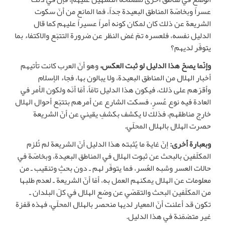
عسراً وبخاصّة المناطق البعيدة جداً، فما المانع من أنّ سكوت
الشريعة عن ذلك كان لمكان كونه أمراً عسيراً عليهم كما قال
الدليل نفسه، فلعسره تمّ غض النظر عن ضرورة التتبّع والاكتفاء بما
يتوفّر لديهم؟
وإنّما يصحّ هذا الدليل لو ثبت العكس،
وهو أنّ العرب كانت تأتيهم
أخبار الهلال من المناطق البعيدة، ولا يبالون بها، فجاء الإسلام
وأقرّهم على ذلك، فيكون هذا الدليل تامّاً، أمّا أنّه ولكون الأمر في
العادة فيه نوع عُسرٍ، فسكت الشارع عن أمرهم بتتبّع أحوال الهلال
خارج مناطقهم، فذلك لا يكشف بكشفٍ يقيني عن أنّ الشريعة
حصرت الهلال بالهلال المحلّي.
وبعبارة أخرى:
إنّ غاية ما يُثبته هذا الدليل أنّ الشريعة لم تُلزم
المكلّفين بالبحث عن ثبوت الهلال في المناطق البعيدة، وبخاصّة في
حالات العسر وشبه العُسر، فما يتوفّر لهم ـ دون بحثٍ وتنقيب ـ من
معلومات عن الهلال يمكنهم العمل به، أمّا أنّ الشريعة ـ لعدم طلبها
من المكلّفين البحث والتقصّي عن وضع الهلال في كلّ البلدان ـ
تكون قد أعلنت أنّ المعيار لديها منحصر بالهلال المحلّي، فهذه قفزة
غير متضمّنة في هذا الدليل.