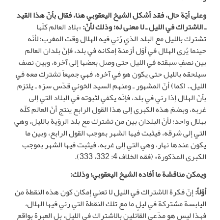
وعلى أيّة حال، فقد أشكل الشيخ اليعقوبي هنا، فقال بأنّ هذا القيد
ـ الاشتراك في الليل ـ لا معنى له؛ وذلك لأنّ:
«بلاد العالم كلّها
تشترك بالليل مع البلد الذي رُئي فيه الهلال وقت المغرب؛ لأنّه
حينما يُرى الهلال في أوّل أزمنة إمكانه في بلد، فإنّ بلدان العالم
بين نصفٍ سبقته في الليل حتى وصل بعضها إلى آخره، وبين نصف
سيلحقه بالليل حتى يكون هو في آخره، فهي جميعاً تشترك معه في
الليل.. (كما) أنّ المشهور ـ ومنهم السيد الخوئي قدّس سرّه ـ يلتزم
بأنّ الهلال إذا رئي في بلد، فإنّه يكفي لثبوته في البلاد التي إلى
غربه، وبضمّ هذه الكبرى إلى هذا القول الرابع ينتج أنّ العالم كلّه
بهلال واحد؛ لأنّ البلدان بين من تشترك مع بلد الرؤية بالليل، وهي
التي إلى شرقه، فيثبت فيها الشهر بموجب القول الرابع، وبين ما
يكون عندها نهار، وهي التي إلى غربه، فيثبت فيها الشهر بموجب
الكبرى المذكورة» (فقه الخلاف 4: 332، 333).
ويمكن مناقشة ما أفاده الشيخ اليعقوبي؛ وذلك:
أوّلاً:
إنّ فكرة الاشتراك في الليل لا تعني إمكان كون هذه النقطة من
اليابسة مشتركة في ليلٍ ما مع تلك النقطة التي رئي فيها الهلال،
فهذا ليس هو مدّعى القائلين بالاشتراك في الليل، بل العبرة بواقع