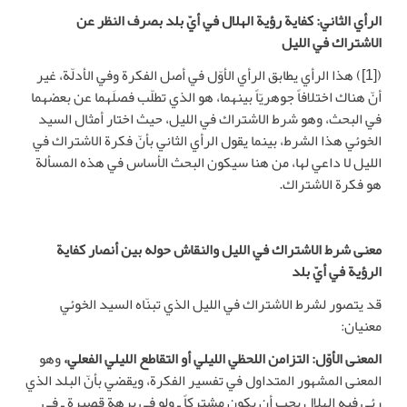
الرأي الثاني: كفاية رؤية الهلال في أيّ بلد بصرف النظر عن
الاشتراك في الليل
([1]) هذا الرأي يطابق الرأي الأوّل في أصل الفكرة وفي الأدلّة، غير
أنّ هناك اختلافاً جوهريّاً بينهما، هو الذي تطلّب فصلَهما عن بعضهما
في البحث، وهو شرط الاشتراك في الليل، حيث اختار أمثال السيد
الخوئي هذا الشرط، بينما يقول الرأي الثاني بأنّ فكرة الاشتراك في
الليل لا داعي لها، من هنا سيكون البحث الأساس في هذه المسألة
هو فكرة الاشتراك.
معنى شرط الاشتراك في الليل والنقاش حوله بين أنصار كفاية
الرؤية في أيّ بلد
قد يتصور لشرط الاشتراك في الليل الذي تبنّاه السيد الخوئي
معنيان:
المعنى الأوّل: التزامن اللحظي الليلي أو التقاطع الليلي الفعلي،
وهو
المعنى المشهور المتداول في تفسير الفكرة، ويقضي بأنّ البلد الذي
رئي فيه الهلال يجب أن يكون مشتركاً ـ ولو في برهة قصيرة ـ في