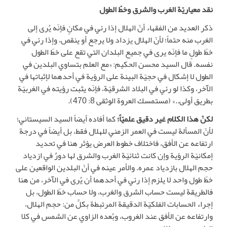
نقد معياريّة الغرب والشرق وخطّ الطول
ذكر العديد من الفقهاء أنّ الهلال إذا رئي في مكانٍ فإنّه يُرى إلى
الغرب منه حتماً؛ لأنّ الهلال يزداد ولا يرجع أو ينقص، وإذا رئي في
خطّ طولٍ ما فإنّه يرى في جميع البلدان التي تقع على خطّ الطول
نفسه. قال السيد محسن الحكيم: «مع العلم بتساوي البلدين في
الطول لا إشكال في حجيّة البينة على الرؤية في أحدهما لإثباتها في
الآخر، وكذا لو رئي في البلاد الشرقيّة، فإنّه يثبت رؤيته في الغربيّة
بطريق أولى..» (مستمسك العروة الوثقى 8: 470).
لكنّ هذا الكلام غير دقيق علميّاً؛
كما أفاده أيضاً السيد السيستاني؛
لأنّ المسألة ليست في العمر الزمني للهلال فقط، بل أيضاً في درجة
ارتفاعه عن الأفق، فاختلاف خطوط العرض يؤثر هنا في تحديد
إمكانيّة الرؤية وإن كانت ثنائيّة الغرب والشرق لها دورٌ في ازدياد
حجم الهلال بازدياد عمره. والأمر عينه في أنّ البلدين الواقعين على
خطّ طول واحد لا يلزم إذا رئي في أحدهما أن يُرى في الآخر، من هنا
فالطريقة ليست حساب الشرق والغرب، ولا حساب خطّ الطول، بل
إجراء الحسابات الفلكيّة الدقيقة المرتبطة بكلٍّ من: حجم الهلال،
وارتفاعه عن الأفق عند الغروب، وبُعده الزاوي عن الشمس في كلا