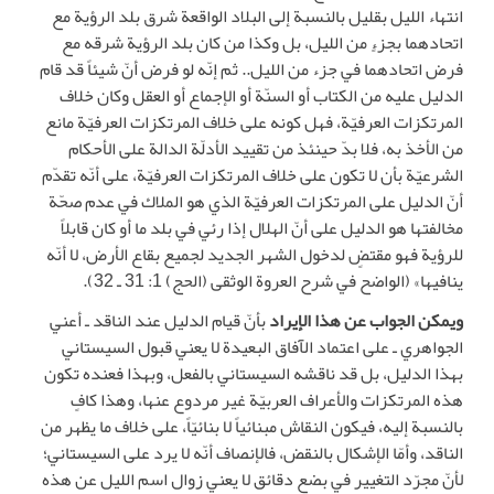
انتهاء الليل بقليل بالنسبة إلى البلاد الواقعة شرق بلد الرؤية مع
اتحادهما بجزءٍ من الليل، بل وكذا من كان بلد الرؤية شرقه مع
فرض اتحادهما في جزء من الليل.. ثم إنّه لو فرض أنّ شيئاً قد قام
الدليل عليه من الكتاب أو السنّة أو الإجماع أو العقل وكان خلاف
المرتكزات العرفيّة، فهل كونه على خلاف المرتكزات العرفيّة مانع
من الأخذ به، فلا بدّ حينئذ من تقييد الأدلّة الدالة على الأحكام
الشرعيّة بأن لا تكون على خلاف المرتكزات العرفيّة، على أنّه تقدّم
أنّ الدليل على المرتكزات العرفيّة الذي هو الملاك في عدم صحّة
مخالفتها هو الدليل على أنّ الهلال إذا رئي في بلد ما أو كان قابلاً
للرؤية فهو مقتضٍ لدخول الشهر الجديد لجميع بقاع الأرض، لا أنّه
ينافيها» (الواضح في شرح العروة الوثقى (الحج) 1: 31 ـ 32).
ويمكن الجواب عن هذا الإيراد
بأنّ قيام الدليل عند الناقد ـ أعني
الجواهري ـ على اعتماد الآفاق البعيدة لا يعني قبول السيستاني
بهذا الدليل، بل قد ناقشه السيستاني بالفعل، وبهذا فعنده تكون
هذه المرتكزات والأعراف العربيّة غير مردوع عنها، وهذا كافٍ
بالنسبة إليه، فيكون النقاش مبنائياً لا بنائيّاً، على خلاف ما يظهر من
الناقد، وأمّا الإشكال بالنقض، فالإنصاف أنّه لا يرد على السيستاني؛
لأنّ مجرّد التغيير في بضع دقائق لا يعني زوال اسم الليل عن هذه