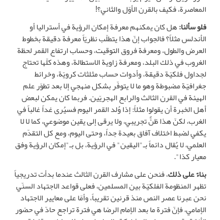
المعاصرة، فكيف بالقرن الأوّل والثاني؟!
فلو سألنا:
هل كان يمكنهم معرفة إمكان الرؤية في أستراليا أو
الأندلس مثلاً؟ فالجواب إنّ هذا يتطلّب نظريّاً معرفة دقيقة بخطوط
العرض والطول، ومعرفة فروق التوقيت، وحساب ارتفاع القمر لحظة
الغروب في ذلك البلد، ومعرفة زاوية الاستطالة، وهذه كلّها تحتاج
لجداول فلكيّة دقيقة، وأدوات حساب مثلثات كرويّة، وخرائط
جغرافيّة مضبوطة وهو ما لا يتوفّر بشكل منهجي إلا بعد تطوّر علم
الهيئة في القرن الثالث والرابع الهجريّين. فربما كان يمكن لبعض
أهل الخبرة أن يقولوا مثلاً: إذا وُلد القمر اليوم فسيُرى غداً غالباً في
الغرب، لكنّ هذا ظنٌّ تجريبي، ولا يرقى إلى يقين موضوعي، كما لا لا
يكفي لضبط اختلاف آفاق بعيدة جداً، وحتى اليوم، ومع كل التقدّم
العلمي، لا يُقال دائماً بـ"اليقين" في الرؤية، بل بـ"إمكان الرؤية وفق
معيار كذا".
بناءً على ذلك
، فنحن على مشارف القرن الثالث عندما بدأت تدريجياً
تظهر المنظومة الفلكيّة بين المسلمين، فعلى قواعد الاجتهاد السنّي
نحن عبرنا عصر النص منذ قرنين تقريباً، وأمّا على معايير الاجتهاد
الإمامي، فإنّ فترة ما بعد الإمام الرضا هي فترة تراجع حادّ في حضور