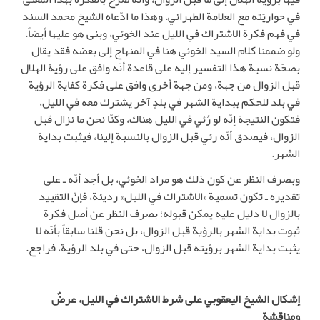
في حواريّته مع العلامة الطهراني. وهذا ما ادّعاه الشيخ محمد السند
في فهم فكرة الاشتراك في الليل عند الخوئي، وبنى هو عليها أيضاً.
ولو ضممنا كلام السيد الخوئي هنا في المنهاج إلى بعضه فقد يقال
بصحّة نسبة هذا التفسير إليه على قاعدة أنّه وافق على رؤية الهلال
قبل الزوال من جهة، ومن جهة أخرى وافق على فكرة كفاية الرؤية
في بلد للحكم ببداية الشهر في بلدٍ آخر يشترك معه في الليل،
فتكون النتيجة إنّه لو رُئي في الليل هناك، وكنّا نحن ما نزال قبل
الزوال، فيصدق أنّه رئي قبل الزوال بالنسبة إلينا، فيثبت بداية
الشهر.
وبصرف النظر عن كون ذلك هو مراد الخوئي، بل أجد أنّه ـ على
تقديره ـ تكون تسمية «الاشتراك في الليل» رديئة، فإنّ التقييد
بالزوال لا دليل عليه يمكن قبوله؛ بصرف النظر عن أصل فكرة
ثبوت بداية الشهر بالرؤية قبل الزوال، بل نحن قلنا سابقاً بأنّه لا
يثبت بداية الشهر برؤيته قبل الزوال، حتى في بلد الرؤية، فراجع.
إشكال الشيخ اليعقوبي على شرط الاشتراك في الليل، عرضٌ
ومناقشة