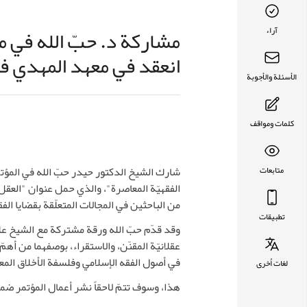
مشاركة د. حبّ الله في مؤت
آراء
انعقد في معهد المهدي ف
الأسئلة والأجوبة
كلمات ومواقف
شارك الشيخ الدكتور حيدر حبّ الله في المؤت
متابعات
من الباحثين في المجالات المتعلّقة بقضايا الف
تطبيقات
وقد قدّم حبّ الله ورقة مشتركة مع الشيخ علي
عقلانيّة المقنّن، والاستقراء، بوصفهما من أهمّ
في أصول الفقه الإسلامي وفلسفة الأخلاق المع
لغات اُخرى
هذا، وسوف تتمّ لاحقاً نشر أعمال المؤتمر ض