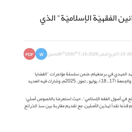
نين الفقهيّة الإسلاميّة" الذي
7/19/20
تاريخ النشر:
7/19/2025
1530
0
التحميل
PDF
W
معهد المهدي في برمنغهام، ضمن سلسلة مؤتمرات "القضايا
الفقهيّة المعاصرة"، والذي حمل عنوان "العقل والعقلانيّة في النظريّات والقوانين الفقهيّة الإسلاميّة"، وانعقد يومَي: الخميس والجمعة (17 ـ 18)، يوليو ـ تموز، 2025م، وشارك فيه العديد
رائع في أصول الفقه الإسلامي"، حيث استعرضا بالخصوص أصلَي:
ثم قدّما نقداً لهذين الأصلَين، مع تقديم مقاربة بين سدّ الذرائع