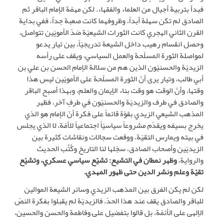
فبدأ بتربية أجيال من العلماء والفقهاء. لكن مهمّة الإمام الباقر ثم
الصادق لم تكن سهلة أبداً، وظروفهما كانت صعبة جداً، ففي بداية
القرن الثاني الهجري كانت الثورات الشيعيّة ضدّ الأمويّين تتواصل،
وحصل انقسام رهيب داخل الشيعة تدريجيّاً، بين تيار يدعو
لمواصلة الثورة المسلّحة والعمل السياسي، ويقف على رأسه
الزيديّة والحسنيّون الذين هم من سلالة الإمام الحسن بن علي بن
أبي طالب، وتيار يرى أنّ الثورة المسلّحة على الأمويّين ليس هذا
وقتها، وأنّ الوقت هو وقت بناء الإيمان والعلم، وبهذا أصبح الباقر
والصادق في طرف والزيديّة والحسنيّون في طرفٍ آخر، فظهر
المذهب الشيعي الزيدي بقوّة قائماً على فكرة أنّ الإمام هو الذي
يخرج بسيفه ويقدّم مشروعاً سياسيّاً اجتماعياً للأمّة، لا الذي يجلس
في بيته ويمارس التقيّة، ووقعت سجالات ونقاشات كثيرة بين
الزيديّين وأصحاب الصادق، سجّلها لنا التاريخ وكُتُب الحديث
والرواية،
وظهر نمطان في التشيع: تشيّع سياسي عسكري، وتشيّع
تقيّة وعلم ونشر الدين حتى ظهور المهدي.
لكن لم يكن الفرق بين المذهب الزيدي وسائر الشيعة الموالين
للباقر والصادق يقف عند هذا الحدّ، فالزيديّة لم يقبلوا بفكرة النصّ
الإلهي على الأئمّة، بل قالوا بتفضيل عليّ وفاطمة والحسن والحسين،