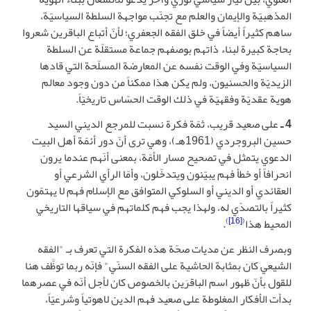
المذهبيّة والإيمان والعلم مع تجنّب مواجهة السلطة السياسيّة،
ساهم كثيراً أيضاً في خلق الفقه الجعفري؛ لأنّ أتباع الباقرين شعروا
بحاجة كبيرة لبناء ذاتهم بوصفهم جماعة مستقلّة عن السلطة
السياسيّة وفي الوقت نفسه عن المعارضة المسلّحة التي قادها
الزيديّة والحسنيون، ولم يكن هذا ممكناً من دون وجود معالم
هوية عقديّة وفقهيّة في ذلك الوقت الحسّاس تاريخيّاً.
4 ـ
على صعيد قريب، ثمّة فكرة نسبت للمرجع الديني السيد
حسين البروجردي (1961هـ)، وهي ترى أنّ دور أئمّة أهل البيت
الدعوي يتمثل في تصحيح مسار الأمّة، بمعنى أنّهم عندما يرون
انحرافاً أو خطأ فهم يبيّنون ويتدخّلون، وأمّا الرأي الشرعي أو
العقائدي أو الديني أو السلوكي المتوافق مع الإسلام فهم لا يهتمّون
كثيراً بالتصدّي له، ولهذا يجب فهم كلماتهم في سياقها التاريخي
)
[16]
(
المحيط هذا
.
وبصرف النظر عن مديات صحّة هذه الفكرة التي تعرف بـ "الفقه
الشيعي كان بمثابة الحاشية على الفقه السنّي" فإنّه ربما توظَّف هنا
للقول بأنّ ظهور اسم الباقرَين بالخصوص كان لأجل أنّه في عصرهما
بدأت الأفكار المغلوطة على صعيد فهم الدين لاهوتياً وشرعيّاً،