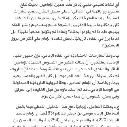
أيّ نشاط تعليمي فقهي يُذكر عند هذين الإمامين، بحيث تبلغ
مجموع رواياتهما في "الكافي" ـ على سبيل المثال ـ بضع عشرات
فقط، وفي هذه الفترة لم يكن هناك شيء يمنعهما عن ذلك، فقد
كان بإمكانهما تربية المقرّبين الشيعة منهم وتعليمهم ونشر الفقه
بينهم، فلماذا لم يقوموا بذلك؟ ولماذا لم يكوّنوا مذهباً فقهيّاً؟! بل
لماذا برز في الفقه ـ تاريخيّاً ـ بعض تلامذة الإمام علي أكثر من بروز
الحسنين؟
ب ـ
وفقاً للمارسات الاجتهاديّة في الفقه الإمامي، فإنّ جمهور فقهاء
الإمامية يعتقدون أنّ هناك الكثير من النصوص الفقهيّة للإمامين:
الباقر والصادق، قد صدرت على نحو التقية، وهذا معناه أنّ الظروف
لم تكن سهلة إلى هذا الحدّ المزعوم، بل كان القلق والحصار يحيط
بهما، وبخاصّة أنّ الإمام الصادق ـ وفقاً للرواية التاريخيّة المتداولة
في الوسط الإمامي ـ قد تمّ استدعاؤه من قبل الخليفة إلى العراق،
وفي بعض النصوص أنّ هذا حصل أكثر من مرّة.
ج ـ
يمكننا التفاعل ـ إيجابيّاً ـ مع هذا التحليل النمطيّ فيما يخصّ
أئمّةً مثل الإمام موسى بن جعفر الكاظم (183هـ)، والإمام محمّد
الجواد (220هـ)، والإمام علي الهادي (254هـ)، والإمام الحسن بن
علي العسكري (260هـ)؛ وذلك عندما نأخذ بعين الاعتبار ظروفهم،