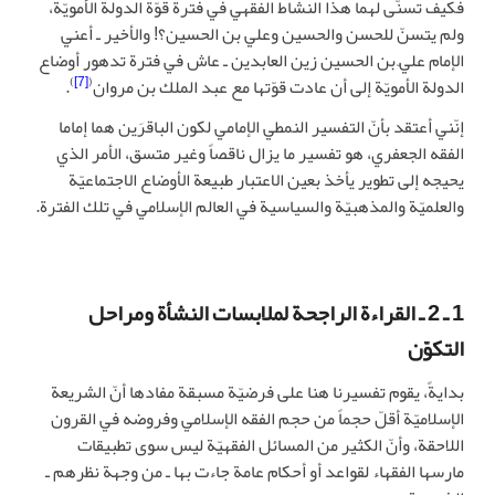
فكيف تسنّى لهما هذا النشاط الفقهي في فترة قوّة الدولة الأمويّة،
ولم يتسنّ للحسن والحسين وعلي بن الحسين؟! والأخير ـ أعني
الإمام عليّ بن الحسين زين العابدين ـ عاش في فترة تدهور أوضاع
)
[7]
(
الدولة الأمويّة إلى أن عادت قوّتها مع عبد الملك بن مروان
.
إنّني أعتقد بأنّ التفسير النمطي الإمامي لكون الباقرَين هما إماما
الفقه الجعفري، هو تفسير ما يزال ناقصاً وغير متسق، الأمر الذي
يحيجه إلى تطوير يأخذ بعين الاعتبار طبيعة الأوضاع الاجتماعيّة
والعلميّة والمذهبيّة والسياسية في العالم الإسلامي في تلك الفترة.
1 ـ 2 ـ القراءة الراجحة لملابسات النشأة ومراحل
التكوّن
بدايةً، يقوم تفسيرنا هنا على فرضيّة مسبقة مفادها أنّ الشريعة
الإسلاميّة أقلّ حجماً من حجم الفقه الإسلامي وفروضه في القرون
اللاحقة، وأنّ الكثير من المسائل الفقهيّة ليس سوى تطبيقات
مارسها الفقهاء لقواعد أو أحكام عامة جاءت بها ـ من وجهة نظرهم ـ