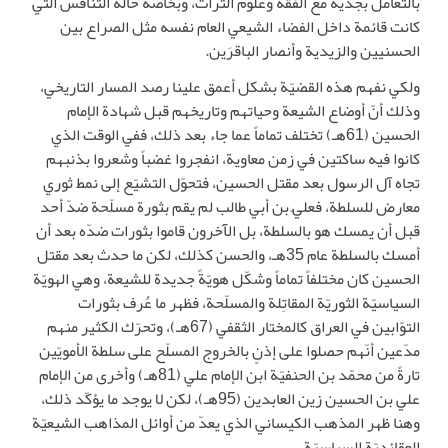
بالتعامل بجدّية مع الفقه وعلوم التراث، وبخاصة حالة التنافس التي
كانت قائمة داخل الفضاء الشيعي العام نفسه مثل الصراع بين
الحسنيين والزيدية وأنصار الباقرَين.
ولكي نفهم هذه القضيّة بشكل أعمق علينا رصد المسار التاريخي،
وذلك أنّ أوضاع الشيعة وحياتهم وتاريخهم قبل شهادة الإمام
الحسين (61هـ) تختلف تماماً عما جاء بعد ذلك، ففي الوقت الذي
كانوا فيه ساكتين في زمن معاوية، انفجروا غضباً وشعروا بذنبهم
تجاه آل الرسول بعد مقتل الحسين، فتحوّل التشيّع إلى نمط ثوري
معارض للسلطة، فعليّ بن أبي طالب لم يقم بثورة مسلّحة ضدّ أحد
قبل أن يمسك هو بالسلطة، بل الآخرون قاموا بثورات ضدّه بعد أن
أمسك بالسلطة عام 35هـ، والحسن كذلك، لكن ما حدث بعد مقتل
الحسين كان مختلفاً تماماً وشكّل هويّةً جديدة للشيعة، وهي الهويّة
السياسيّة الثوريّة المقاتِلة والمسلّحة، فظهر ما عُرف بثورات
التوّابين في العراق كالمختار الثقفي (67هـ)، وتحرّك الكثير منهم
مدّعين أنّهم حصلوا على إذنٍ بالخروج المسلّح على سلطة الأمويّين
تارةً من محمّد بن الحنفيّة ابن الإمام علي (81هـ) وأخرى من الإمام
علي بن الحسين زين العابدين (95هـ)، لكن لا يوجد ما يؤكّد ذلك،
وهنا ظهر المذهب الكيساني الذي يعدّ من أوائل المذاهب الشيعيّة
العقائديّة السياسيّة.