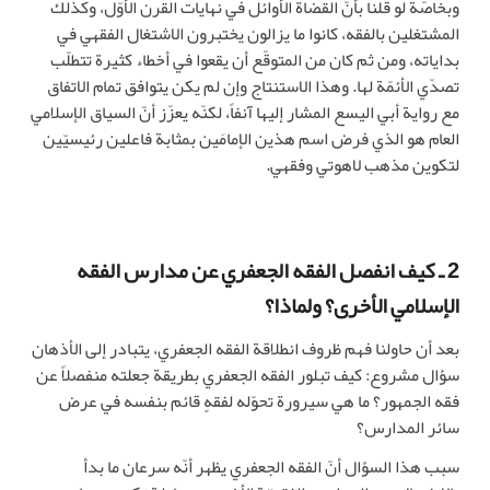
وبخاصّة لو قلنا بأنّ القضاة الأوائل في نهايات القرن الأوّل، وكذلك
المشتغلين بالفقه، كانوا ما يزالون يختبرون الاشتغال الفقهي في
بداياته، ومن ثم كان من المتوقّع أن يقعوا في أخطاء كثيرة تتطلّب
تصدّي الأئمّة لها. وهذا الاستنتاج وإن لم يكن يتوافق تمام الاتفاق
مع رواية أبي اليسع المشار إليها آنفاً، لكنّه يعزّز أنّ السياق الإسلامي
العام هو الذي فرض اسم هذين الإمامَين بمثابة فاعلين رئيسيّين
لتكوين مذهب لاهوتي وفقهي.
2 ـ كيف انفصل الفقه الجعفري عن مدارس الفقه
الإسلامي الأخرى؟ ولماذا؟
بعد أن حاولنا فهم ظروف انطلاقة الفقه الجعفري، يتبادر إلى الأذهان
سؤال مشروع: كيف تبلور الفقه الجعفري بطريقة جعلته منفصلاً عن
فقه الجمهور؟ ما هي سيرورة تحوّله لفقهٍ قائم بنفسه في عرض
سائر المدارس؟
سبب هذا السؤال أنّ الفقه الجعفري يظهر أنّه سرعان ما بدأ