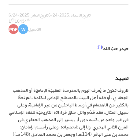
تاريخ الاعداد:
6/24/2025
تاريخ النشر:
6/24/2025
1
10434
التحميل
PDF
W
)
[1]
(
حيدر حبّ الله
تمهيد
ظروف تكوّن ما يُعرف اليوم بالمدرسة الفقهيّة الإماميّة أو المذهب
الجعفري ـ أو فقه أهل البيت بالمصطلح الإمامي للكلمة ـ لم تحظَ
بالكثير من الاهتمام في أوساط الباحثين من غير الإماميّة، وعلى
سبيل المثال، فقد قدّم وائل حلاق قراءاته التاريخيّة للفقه الإسلامي
في غير واحدٍ من كتبه دون أن يشير إلى المذهب الجعفري في
القرن الثاني الهجري، ولا إلى شخصيّاته، وعلى رأسهم الإمامان:
محمّد بن علي الباقر (114هـ) وجعفر بن محمّد الصادق (148هـ)!