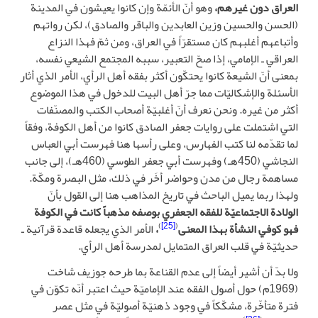
العراق دون غيرهم،
وهو أنّ الأئمّة وإن كانوا يعيشون في المدينة
(الحسن والحسين وزين العابدين والباقر والصادق)، لكن رواتهم
وأتباعهم أغلبهم كان مستقرّاً في العراق، ومن ثمّ فهذا النزاع
العراقي ـ الإمامي، إذا صحّ التعبير، سببه المجتمع الشيعي نفسه،
بمعنى أنّ الشيعة كانوا يحتكّون أكثر بفقه أهل الرأي، الأمر الذي أثار
الأسئلة والإشكاليّات مما جرّ أهل البيت للدخول في هذا الموضوع
أكثر من غيره. ونحن نعرف أنّ أغلبيّة أصحاب الكتب والمصنّفات
التي اشتملت على روايات جعفر الصادق كانوا من أهل الكوفة، وفقاً
لما تقدّمه لنا كتب الفهارس، وعلى رأسها هنا فهرست أبي العباس
النجاشي (450هـ) وفهرست أبي جعفر الطوسي (460هـ)، إلى جانب
مساهمة رجال من مدن وحواضر أخَر في ذلك، مثل البصرة ومكّة.
ولهذا ربما يميل الباحث في تاريخ المذاهب هنا إلى القول بأنّ
الولادة الاجتماعيّة للفقه الجعفري بوصفه مذهباً كانت في الكوفة
)
[25]
(
فهو كوفي النشأة بهذا المعنى
،
الأمر الذي يجعله قاعدة قرآنية ـ
حديثيّة في قلب العراق المتمايل لمدرسة أهل الرأي.
ولا بدّ أن أشير أيضاً إلى عدم القناعة بما طرحه جوزيف شاخت
(1969م) حول أصول الفقه عند الإماميّة حيث اعتبر أنّه تكوّن في
فترة متأخّرة، مشكّكاً في وجود ذهنيّة أصوليّة في مثل عصر