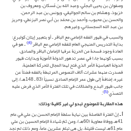
وصفوان بن يحيى البجلّي، وعبد الله بن مُسكان، ومعروف بن
خرّبوذ، وهشام بن سالم الجواليقي، ويونس بن عبد الرحمن،
والحسن بن محبوب، وأحمد بن محمّد بن أبي نصر البزنطي، وحريز
بن عبد الله السجستاني، وغيرهم.
والسبب في ظهور الفقه الإمامي مع الباقر ـ أو بتعبير إيتان كولبرغ:
)
[4]
(
بداية التدريس المنهجي العام للفقه الإمامي مع الباقر
ـ هو في
العادة وجود فسحة من الحريّة عرفها الإمامان الباقر والصادق،
بسبب كونهما جاءا في عصر تدهور الدولة الأمويّة وبدايات ظهور
الدولة العباسيّة الأمر الذي فتح لهما المجال للحركة العلميّة،
فصدرت منهما عشرات آلاف النصوص المرتبطة بالفقه فضلاً عن
غيره، إضافةً إلى طول عمر الإمام الصادق نسبيّاً (83 ـ 148هـ)، إلى
جانب ظهور البدع والضلالات في تلك الفترة الأمر الذي فرض عليه
)
[5]
(
التصدّي
.
هذه المقاربة للموضوع تبدو لي غير كافية؛ وذلك:
أ ـ
إنّ الفترة الفاصلة بين نهاية سلطة الإمام الحسن بن علي في عام
41هـ ووفاة معاوية (60هـ)، ومن ثمّ شهادة الإمام الحسين بن علي
عام 61هـ ليست قليلة، بل هي تبلغ عشرين عاماً، ومع ذلك لم نجد