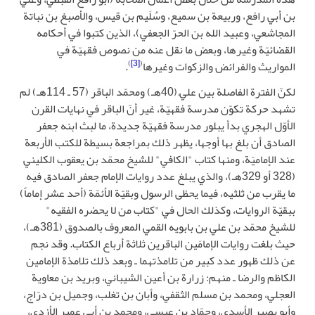
بن أبي رافع، وربيعة بن سميع، وسُلَيم بن قيس، والأصبغ بن نباتة
المجاشعي، وعبيد الله بن الحرّ الجعفي)، الذين كتبوا في أحكامه
القضائيّة وغيرها، وبعض ما نقل عنه من نصوص فقهيّة في
)
[3]
(
المواريث والفرائض والزكوات وغيرها
.
لكنّ الفترة الفاصلة بين عليّ (40هـ) ومحمّد الباقر (57 ـ 114هـ) لم
تشهد حركة تكوّن مدرسة فقهيّة، غير أنّ الباقر في نهايات القرن
الأوّل الهجري بدأ يبلور مدرسة فقهيّة جديدة، ما لبث ابنه جعفر
الصادق أن بلغ بها أوجها، يظهر ذلك بمراجعة بسيطة للكتب الأربعة
عند الإماميّة، ومنها كتاب "الكافي" للشيخ محمّد بن يعقوب الكليني
(328 أو 329هـ)، والذي يبلغ عدد روايات الإمام جعفر الصادق فيه
ما يقرب من ثلثيه، فيما يحظى الرسول وبقيّة الأئمّة (أحد عشر إماماً)
ببقيّة الروايات، وكذلك الحال في "كتاب من لا يحضره الفقيه"
للشيخ محمّد بن علي بن بابويه القمي المعروف بالصدوق (381هـ)،
حيث بلغت روايات الإمامَين الباقرين ثلاثة أرباع الكتاب. وقد نجم
عن ذلك ظهور عدد كبير من تلامذتهما ـ وبعد ذلك تلامذة الإمامين
الكاظم والرضا ـ منهم: زرارة بن أعين الشيباني، وبريد بن معاوية
العجلي، ومحمد بن مسلم الثقفي، وأبان بن تغلب، وجميل بن درّاج،
وأبو بصير الأسدي، وحمّاد بن عيسى، ومحمد بن أبي عمير الأزدي،