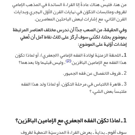
من هنا، فليس هناك عادةً إلا القراءة السائدة في المذهب الإمامي
لظروف وملابسات التكوّن في نهايات القرن الأوّل الهجري وبدايات
القرن الثاني، مع إشارات لبعض الباحثين المعاصرين.
وفي الحقيقة، من الصعب جدّاً أن ندرس مختلف العناصر المرتبطة
بموضوع بحثنا، لكنّني سوف أركّز على ثلاث نقاط آمل أن تُعطي
إضاءات أوّلية على الموضوع:
1 ـ
اللحظة الزمنيّة لولادة الفقه الإمامي (الجعفري)، أو لماذا تكوّن
)
[2]
(
هذا الفقه مع الإمامين الباقرَين
، وليس قبلهما ولا بعدهما؟
2 ـ ظروف الانفصال عن فقه الجمهور.
3 ـ ظاهرة الالتباس في مرحلة التكوّن، أو لماذا ولد هذا الفقه
ملتبساً بعض الشيء؟
1 ـ لماذا تكوّن الفقه الجعفري مع الإمامين الباقرَين؟
سوف أقوم ـ بدايةً ـ بعرض القراءة المدرسيّة النمطية لظروف