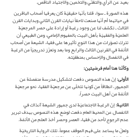
بعيد عن الرأي والتظنّي والتخمين والاجتهاد الناقص.
هذه الصورة ـ سواء قلنا بأنّها حقيقيّة كان يعرفها أصحاب الباقرين
في حياتهما أم أنّها صنعت لاحقاً نهايات القرن الثاني وبدايات القرن
الثالث ـ تكشف لنا عن وجود رغبة أو إرادة على حصر المرجعيّة
العلميّة والفقهيّة بأهل البيت بالمفهوم الإمامي، ومن الطبيعي أن
تترك تصوّرات من هذا النوع تأثيرها على فقهاء الشيعة من أصحاب
الأئمّة في القرنين الثالث والرابع وما بعد وتعزّز تدريجيّاً من الرغبة
في الانفصال والإحساس بمنطقيّته.
وكأنّنا هنا أمام فرضيتين:
الأولى:
إنّ هذه النصوص دفعت لتشكيل مدرسة منفصلة عن
الجمهور، انطلاقاً من كونها تتخلّى عن مرجعيّة الفقهاء نحو مرجعيّة
الأئمّة من أهل البيت حصراً.
الثانية:
إنّ الرغبة الاجتماعيّة لدى جمهور الشيعة آنذاك في
الانفصال عن المحيط العام دفعت لوضع هذه النصوص بهدف تبرير
عدم الرجوع لأحد من فقهاء العصر وحصر أخذ العلم من الأئمّة.
ولعلّ ما يساعد على فهم الموقف عموماً، تلك الرواية التاريخيّة