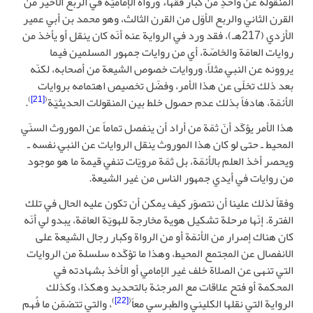
المنقولة عن واحدٍ من كبار فقهاء ورواة الإماميّة في الربع الأخير من
القرن الثاني والربع الأوّل من القرن الثالث، وهو محمد بن أبي عمير
الأزدي (217هـ)، فقد ورد في الرواية عنه أنّه كان ينقل أو يأخذ من
روايات العامّة والخاصّة، أي من روايات جمهور المسلمين فيما
يروونه عن النبيّ مثلاً، وروايات خصوص الشيعة من أصحابه، لكنّه
بعد ذلك تخلّى عن هذا الأمر، وفضّل تخصيص اهتمامه بروايات
)
[21]
(
الأئمّة، هادفاً بذلك عدم حصول خلط بين المنقولات الحديثيّة
.
هذا الأمر يؤكّد أنّ ثمّة من أراد أن ينفصل تماماً عن الموروث السنّي
المحيط ـ حتى لو كان هذا الموروث ينقل الروايات عن النبيّ نفسه ـ
ويحصر أخذ العلم بالأئمّة، بل ثمّة مرويّات تنفي قيمة ما هو موجود
من روايات في أيدي جمهور الناس من غير الشيعة.
وفقاً لذلك علينا أن نتصوّر كيف يمكن أن تكون عليه الحال في تلك
الفترة. إنّها مرحلة تشكيل هوية مخارجة للهويّة العامّة، يبدو لي أنّه
كان هناك إصرار من الأئمّة أو من الرواة وكبار رجال الشيعة على
الانفصال عن المجتمع المحيط، وهذا ما تؤكّده سلسلة من الروايات
التي تنهى عن الصلاة خلف غير الإمامي أو الأخذ بشهادته في
المحكمة أو فتح علاقات مع المرجئة بالتحديد وهكذا، وكذلك
)
[22]
(
الرواية التي نقلها الكليني والطبرسي معاً
، والتي تتضمّن ما فُهم