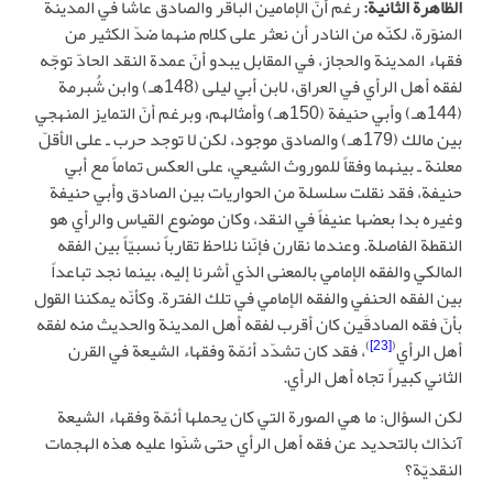
الظاهرة الثانية:
رغم أنّ الإمامين الباقر والصادق عاشا في المدينة
المنوّرة، لكنّه من النادر أن نعثر على كلام منهما ضدّ الكثير من
فقهاء المدينة والحجاز، في المقابل يبدو أنّ عمدة النقد الحادّ توجّه
لفقه أهل الرأي في العراق، لابن أبي ليلى (148هـ) وابن شُبرمة
(144هـ) وأبي حنيفة (150هـ) وأمثالهم، وبرغم أنّ التمايز المنهجي
بين مالك (179هـ) والصادق موجود، لكن لا توجد حرب ـ على الأقلّ
معلنة ـ بينهما وفقاً للموروث الشيعي، على العكس تماماً مع أبي
حنيفة، فقد نقلت سلسلة من الحواريات بين الصادق وأبي حنيفة
وغيره بدا بعضها عنيفاً في النقد، وكان موضوع القياس والرأي هو
النقطة الفاصلة. وعندما نقارن فإنّنا نلاحظ تقارباً نسبيّاً بين الفقه
المالكي والفقه الإمامي بالمعنى الذي أشرنا إليه، بينما نجد تباعداً
بين الفقه الحنفي والفقه الإمامي في تلك الفترة. وكأنّه يمكننا القول
بأنّ فقه الصادقَين كان أقرب لفقه أهل المدينة والحديث منه لفقه
)
[23]
(
أهل الرأي
، فقد كان تشدّد أئمّة وفقهاء الشيعة في القرن
الثاني كبيراً تجاه أهل الرأي.
لكن السؤال: ما هي الصورة التي كان يحملها أئمّة وفقهاء الشيعة
آنذاك بالتحديد عن فقه أهل الرأي حتى شنّوا عليه هذه الهجمات
النقديّة؟