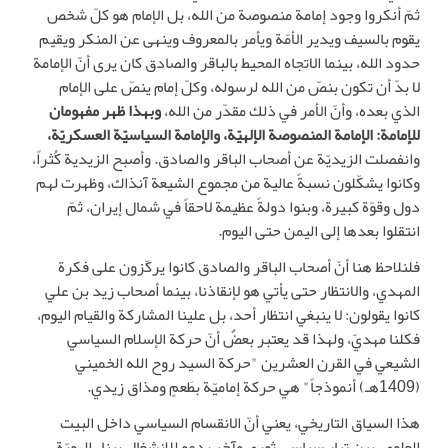
ثمّ أنكروا وجود إمامة منصوصة من الله، بل الإمام هو كلّ شخص
يقوم بالسيف ويدير الأمّة ويأمر بالمعروف وينهى عن المنكر ويقيم
حدود الله، بينما الاتجاه المحيط بالباقر والصادق كان يرى أنّ الإمامة
لا بدّ أن تكون بنصّ من الله لرسوله، وكلّ إمام ينصّ على الإمام
الذي بعده، وأنّ الأمر في ذلك مقدّر من الله،
وبهذا ظهر مفهومان
للإمامة: الإمامة المنصوصة الإلهيّة، والإمامة السياسيّة العسكريّة،
وانفصلت الزيديّة عن أصحاب الباقر والصادق. وأصبح الزيدية كُثراً،
وكانوا يشكّلون نسبةً عالية من مجموع الشيعة آنذاك، وظهرت لهم
دول وقوّة كبيرة، وبنوا دولةً عظيمة لاحقاً في شمال إيران، ثمّ
انتقلوا بعدها إلى اليمن حتى اليوم.
فلنلاحظ هنا أنّ أصحاب الباقر والصادق كانوا يركّزون على فكرة
المهدي، والانتظار حتى يأتي هو لإنقاذنا، بينما أصحاب زيد بن علي
كانوا يقولون: لا ينبغي انتظار أحد، بل علينا المشاركة والقيام اليوم،
فكلنا مهديّ، ولهذا قد يعتبر بعضٌ أنّ حركة الإسلام السياسي
الشيعي في القرن العشرين "حركة السيد روح الله الخميني
(1409هـ) أنموذجاً" هي حركة إماميّة بطَعمٍ ومذاق زيدي.
هذا السياق التاريخي، يعني أنّ الانقسام السياسي داخل البيت
العلوي، بين تيار سياسي ثوري وآخر يدعو للانشغال ببناء الهويّة