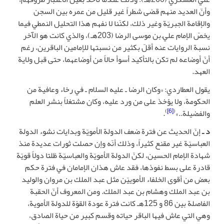
وأنّ العديد منهم قضى شطراً غير قليل من عمره بين السجن
والإقامة الجبريّة وغير ذلك، لكنّنا لا نفهم هذا التحليل النمطي فيما
يخصّ الإمام عليّ بن موسى الرضا (203هـ)، والذي كانت هو الآخر
نسبة الروايات عنه أقلّ بكثير من نسبتها للإمامين الباقرين، رغم
أنّ أوضاعه لم تكن بالتأكيد أسوأ حالاً من أوضاعهما، حتى قبل ولاية
العهد.
يقول العطاردي: «وكان الرضا ـ عليه السلام ـ في رخاء وعافية من
الحكومة، ولا يؤخذ على من ورد عليه، وكان مشتغلاً بنشر العلم
)
[6]
(
والفضيلة..»
.
د ـ
إنّ الحديث عن فترة ضعف الدولة الأمويّة وبدايات نشوء الدولة
العباسيّة غير مقنع كثيراً، وذلك أنّه وإن حصلت ثورات عديدة منذ
شهادة الإمام الحسين، لكنّ الدولة الأمويّة والعباسيّة ظلتا دولاً قويّة
قادرة على بسط نفوذها، فقد عاش هذان الإمامان في فترة حكم
بعض من أقوى الخلفاء الأموييّن مثل عبد الملك بن مروان والوليد
بن عبد الملك وهشام بن عبد الملك. ومن المعروف أنّ الحقبة
الفاصلة بين 86 و 125هـ كانت فترة عودة القوّة للدولة الأموية،
وهي التي عاش فيها الباقر حياته وقسم كبير من حياة الصادق،