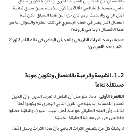
بالانفصال عن المدارس الفقهيّة الأخرى، ومحاولة تكوين سياق
خاص بنفسه، فالشافعي (204هـ) كوّن مذهبه ضمن سياق ثنائيّة
أهل الرأي والحديث، وهو كان جزءاً من هذا السياق، لكن ثمّة
انفصال أكبر يظهر في الفقه الجعفري في تلك الفترة والسؤال: ما هو
هذا الانفصال؟ وما هي ظروفه؟
عندما نرصد التراث التاريخي والحديثي الإمامي في تلك الفترة (ق 2
ـ 3هـ) نجد ظاهرتين:
2 ـ 1 ـ الشيعة والرغبة بالانفصال وتكوين هويّة
مستقلّة تماماً
الظاهرة الأولى:
ادّعاء متواصل أنّ الناس لا تعرف الدين، وأنّ الذين
تصدّوا للمسألة الدينيّة في القرن الثاني الهجري لم يكونوا أهلاً
لذلك، وأنّ العلم الحقيقي هو عند أهل البيت النبويّ، والبقيّة حصلوا
فقط على جزءٍ من معرفة الحقيقة الدينيّة.
لا يشكّ كلّ من يتصفّح التراث الإمامي بأنّ هذا التراث يحمل ادّعاء