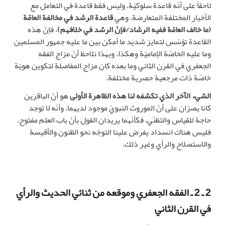
لاحقاً على أنّه قاعدة سلوكيّة، وليس فقط قاعدة في التعامل مع
الأخبار المختلفة المتعارضة، وهي
قاعدة الرشد في مخالفة العامّة
(ما خالف العامّة ففيه الرشاد/فإنّ الرشد في خلافهم)
، فإنّ هذه
القاعدة تؤسّس لتمايز شديد ما أمكن بين ما عليه جمهور المسلمين
وما عليه الخاصّة الإماميّة وهكذا. وبهذا نلاحظ أنّ مزاج الفقه
الجعفري في القرن الثاني وما بعده كان مزاج المفاصلة لتكوين هويّة
خاصّة ذات مرجعية حصرية مختلفة.
الشيء الآخر الذي تكشفه لنا هذه الظاهرة الأولى
هو أنّ الباقرَين
كانا يصرّان على أنّ الموروث النبويّ موجود لديهما، وأنّه لا توجد
حاجة للقياس والتظنّي، فكأنّهما يريدان القول بأنّ باب العلم مفتوح،
فليس هناك انسداد يفرض علينا التوجّه نحو الظنون والأقيسة
والاستصلاح والرأي وغير ذلك.
2 ـ 2 ـ الفقه الجعفري وموقعه من ثنائي الحديث والرأي
في القرن الثاني