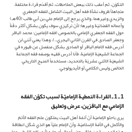
التكوّن، ثم أعقب ذلك ببعض الملاحظات، ثمّ أقدّم قراءة مختلفة.
متجاهلاً ظروف نشأة فقه أهل البيت الشامل للفقه الجعفري
والزيدي وغيرهما، والذي يرجع إلى الإمام عليّ بن أبي طالب (40هـ)
وأعماله القضائيّة وغيرها؛ لأنّ تركيزي سوف يكون بشكلٍ أكثر دقّةً
حول الفقه الجعفري الإمامي بالخصوص (فقه الإمامين: محمد الباقر
وجعفر الصادق في القرن الثاني الهجري..)، وهذا يعني أنّني لن
أدرس فقه الامام الباقر أو الصادق بشكل منفصل عن ظهوره في
الجماعة الشيعيّة الإماميّة، فأنا أدرس فقهه بوصفه فقه الجماعة
الشيعيّة الاثني عشريّة بالتحديد، مستخدماً المنهج التاريخي
الخالص وليس الكلامي أو الأيديولوجي.
1 ـ 1 ـ القراءة النمطية الإماميّة لسبب تكوّن الفقه
الإمامي مع الباقرَين، عرض وتعليق
يرى باحثو الإماميّة أنّ أئمّة أهل البيت يملكون علم الفقه الأتمّ
والأكمل في الأمّة الإسلاميّة، وأنّ الإمام عليّاً هو الذي شكّل انطلاقة
هذه المدرسة من خلال بعض أعمال أصحابه (أبو رافع القبطي، وعلي