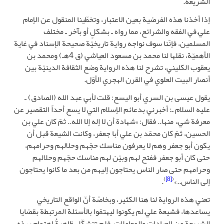
الشريعة.
إذا أخذنا هذه الفرضية بعين الاعتبار، وتخطّينا المنقول عن الإمام
عليّ في الفقه والشرائع، مما رواه ـ بشكلٍ أو بآخر ـ مختلف
المسلمين، فإنّنا سوف نواجه رواية تاريخيّة صحيحة الإسناد في غاية
الأهميّة، نقلها لنا محمد بن مسعود العياشي (ق 4هـ) ومحمد بن
يعقوب الكليني، تشرح لنا هذه الرواية وضع الثقافة الدينيّة بين
أنصار البيت العلوي في القرن الهجري الأوّل.
يقول عيسى بن السري أبو اليسع: قلت لأبي عبد الله (الصادق) ـ
عليه السلام ـ: أخبرني بدعائم الإسلام التي لا يسع أحداً التقصير عن
معرفة شيء منها.. فقال: «شهادة أن لا إله إلا الله.. ثمّ كان علي بن
الحسين، ثمّ كان محمّد بن علي أبا جعفر، وكانت الشيعة قبل أن
يكون أبو جعفر وهم لا يعرفون مناسك حجّهم وحلالهم وحرامهم،
حتى كان أبو جعفر ففتح لهم وبيّن لهم مناسك حجّهم وحلالهم
وحرامهم حتى صار الناس يحتاجون إليهم من بعد ما كانوا يحتاجون
)
[8]
(
إلى الناس..»
.
تعني هذه الرواية لنا هنا الكثير، وبخاصّة أنّ الواقع التاريخي
يساعدها، فشيعة عليّ لم يكونوا ليهتمّوا بالأسئلة المرتبطة بقضايا
الشريعة من العبادات والمعاملات، فلم تتشكّل ظاهرةُ اهتمام بهذه