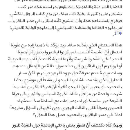
القضايا الشرعيّة واللاهوتيّة، إنّه يقوم بدراسته هذه عبر كتب
تشتمل على وثائق تاريخيّة ذات صلة، من نوع كتاب الرجال للكشّي،
فيخرج باستنتاجه هذا، وأنّ التشيع كأنّه انتقل ـ في عصر الباقرَين ـ
من مفهوم الخلافة والسلطنة (السياسي) إلى مفهوم الولاية (الديني)
)
[13]
(
.
هذا الاستنتاج الذي يقدّمه ساشادينا يؤكّد ما ذهبنا إليه من تقوية
احتمال أنّ الشيعة أنفسهم لم يكونوا ليشعروا بخطورة وأهميّة
الحديث في الفقه والشريعة، وأنّهما لم يشكّلا تحدّياً لحياتهم الدينيّة
أو لهويّتهم قبل الباقرَين إلى حدّ حصول حالة من الإهمال عندهم
وصلت مرتبة عدم معرفة حجّهم وحلالهم وحرامهم. لكنّ مسار
التحليل الذي يقدّمه ساشادينا لا يبدو لي مقنعاً في موضوع بحثنا
بالتحديد، أو بتعبير أدقّ: لا يبدو كافياً؛ لأنّ فترة الباقرَين أنفسهما
شهدت واحدة من مراحل نشاط الذروة السياسي والثوري في حياة
الشيعة عبر سلسلة ثورات وصراعات مع السلطة منذ استشهاد
الحسين وصولاً للقرن الثالث الهجري، ومن ثمّ يبقى السؤال مطروحاً:
لماذا في عصر الباقرَين بالتحديد حصل هذا التحوّل؟
وبهذا كلّه نكتشف أنّ تصوّر بعض باحثي الإماميّة حول قضيّة ظهور