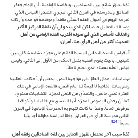
ثمّة تصوّر شائع بين المسلمين ـ وبخاصّة الإماميّة ـ أنّ الإمام جعفر
الصادق ومدرسته في القرن الثاني الهجري انتقدوا القياس الذي
نعرفه اليوم في أصول الفقه السنّي مقعّداً وموضحةً قواعده وأركانه
ومسالك التعليل فيه،
لكنّ الذي يبدو لي أنّ نقطة التركيز الأكبر
والخلاف الأساس الذي في ضوئه اقترب الفقه الإمامي من أهل
الحديث أكثر من أهل الرأي هنا، أمران:
أ ـ
قياس الشبه البدائي البسيط القائم على مجرّد تشابه شكلي بين
شيئين، بحيث يقوم الفقيه بنقل الحكم من الأوّل إلى الثاني، وليس
قياس العلّة بمعناه الذي نضج لاحقاً.
ب ـ
انتقاد إعمال العقل في مواجهة النص، بمعنى أنّ أحكامنا العقلية
وتقويماتنا الذاتيّة لا قيمة لها أمام النص، فالفقه الإمامي في تلك
الفترة نصّي خالص، والتعدّي عن النصّ لمجرّد التشابهات ممنوع،
كما أنّ رفض النصوص لمجرّد أنّها لا تتسق مع خلفياتنا وأذواقنا
مرفوض تماماً. وهذا ما كانت تتهم به المدرسةُ الإمامية في القرن
الثاني مدرسةَ الرأي في العراق، وفقاً لدراسة مطوّلة أجريتُها
)
[24]
(
سابقاً
.
ثمّة سبب آخر محتمل لظهور التمايز بين فقه الصادقين وفقه أهل