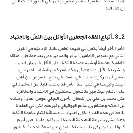
هذا الصعيد، كما سوف نشير لبعض أوجهها في المحور الثالث الآتي
إن شاء الله.
2 ـ 3 ـ أتباع الفقه الجعفري الأوائل بين النصّ والاجتهاد
الأمر الآخر أيضاً يكمن في طبيعة تعامل فقهاء الإماميّة في القرن
الثاني مع نصوص الإمامين الباقر والصادق ومن بعدهما، فإنّ اعتقاد
الإمامية بعصمة أو شبه عصمة الأئمّة ـ على الأقل في بيان الدين
والشريعة ـ قلّل عندهم في هذه الفترة من النشاط الاجتهادي،
بمعنى أنّهم ركّزوا عملهم في الفقه على جمع النصوص عن أهل
البيت وتبويبها في كتب، هذا الأمر قد يختلف قليلاً عن المشهد في
علم الكلام حيث ظهر متكلّمون مستقلّون في الاجتهاد والمناظرة
مثل محمّد بن علي بن النعمان الأحول البجلي (مؤمن الطاق) وهشام
بن الحكم وهشام بن سالم الجواليقي وغيرهم، لكن في الفقه لا
نلاحظ في هذه الفترة تكوّن اجتهادات مستقلّة لكبار تلامذة الأئمّة،
وهذا يشي بالنزعة التعبديّة النصيّة التي كانوا عليها، حتى أنّهم
كانوا لا يرغبون في تغيير صيغة الفتوى عن صيغة الحديث، فيفتون