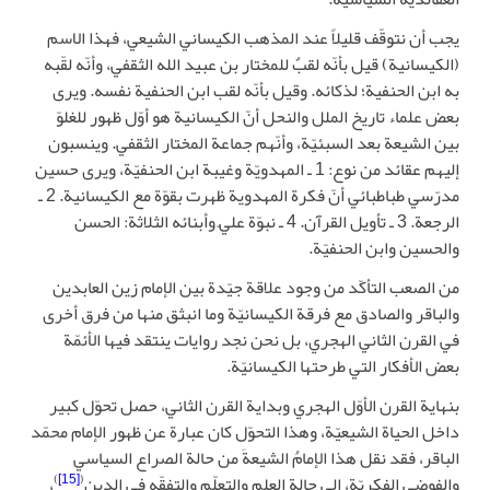
يجب أن نتوقّف قليلاً عند المذهب الكيساني الشيعي، فهذا الاسم
(الكيسانية) قيل بأنّه لقبٌ للمختار بن عبيد الله الثقفي، وأنّه لقّبه
به ابن الحنفية؛ لذكائه. وقيل بأنّه لقب ابن الحنفية نفسه. ويرى
بعض علماء تاريخ الملل والنحل أنّ الكيسانية هو أوّل ظهور للغلوّ
بين الشيعة بعد السبئيّة، وأنّهم جماعة المختار الثقفي. وينسبون
إليهم عقائد من نوع: 1 ـ المهدويّة وغيبة ابن الحنفيّة، ويرى حسين
مدرّسي طباطبائي أنّ فكرة المهدوية ظهرت بقوّة مع الكيسانية. 2 ـ
الرجعة. 3 ـ تأويل القرآن. 4 ـ نبوّة عليّ وأبنائه الثلاثة: الحسن
والحسين وابن الحنفيّة.
من الصعب التأكّد من وجود علاقة جيّدة بين الإمام زين العابدين
والباقر والصادق مع فرقة الكيسانيّة وما انبثق منها من فرق أخرى
في القرن الثاني الهجري، بل نحن نجد روايات ينتقد فيها الأئمّة
بعض الأفكار التي طرحتها الكيسانيّة.
بنهاية القرن الأوّل الهجري وبداية القرن الثاني، حصل تحوّل كبير
داخل الحياة الشيعيّة، وهذا التحوّل كان عبارة عن ظهور الإمام محمّد
الباقر، فقد نقل هذا الإمامُ الشيعةَ من حالة الصراع السياسي
)
[15]
(
والفوضى الفكريّة، إلى حالة العلم والتعلّم والتفقّه في الدين
،