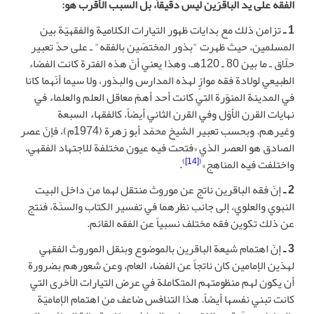
الفقه على يد الباقرَين ليس دقيقاً، بل السبب الأقرب هو:
1 ـ
تزامن ذلك مع بدايات ظهور التيارات الكلامية والفقهيّة بين
المسلمين، حيث ظهرت "بذور المختصّين بالفقه" ـ على حدّ تعبير
حلّاق ـ ما بين 80 ـ 120هـ، وهذا يعني أنّ هذه الفترة كانت الفضاء
الطبيعي لولادة فقه موازٍ لهذه المدارس والبذور، ولا سيما أنّهما كانا
في المدينة المنوّرة التي كانت أحد أهمّ معاقل العلم والعلماء في
نهايات القرن الأوّل وفي القرن الثاني أيضاً، كالفقهاء السبعة
وغيرهم. وبحسب تعبير الشيخ محمّد أبو زهرة (1974م)، فإنّ عصر
الصادق هو العصر الذي «فتحت فيه عيون مختلفة للاجتهاد الفقهي،
)
[14]
(
واختلفت فيه المناهج»
.
2 ـ
إنّ فقه الباقرين ناتج عن موروث منتقل لهما من داخل البيت
النبوي والعلوي، إلى جانب نظرهما في تفسير الكتاب والسنّة، فنتج
عن ذلك تكوين فقه مختلف نسبياً عن الفقه القائم.
3 ـ
إنّ اهتمام شيعة الباقرين بالموضوع وبنقل الموروث الفقهي
لهذين الإمامين كان ناتجاً عن الفضاء العام، وعن شعورهم بضرورة
أن يكون لهم منظومتهم المتكاملة في عرض التيارات الأخرى التي
كانت تبني نفسها أيضاً. هذا التنافس ضاعف من اهتمام الإماميّة