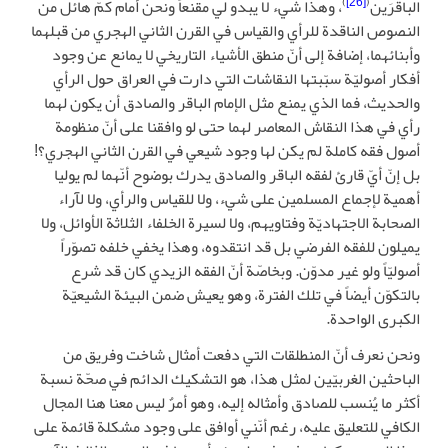
)
[26]
(
الباقرَين
، وهذا شيء لا يبدو لي مقنعاً ونحن أمام كمّ هائل من
النصوص الناقدة للرأي والقياس في القرن الثاني الهجري من قبلهما
وأبنائهما، إضافة إلى أنّ منطق الأشياء التاريخي لا يمانع عن وجود
أفكار أصوليّة سبّبتها النقاشات التي دارت في العراق حول الرأي
والحديث، فما الذي يمنع مثل الإمام الباقر والصادق أن يكون لهما
رأي في هذا النقاش المعاصر لهما حتى لو وافقنا على أنّ منظومة
أصول فقه كاملة لم يكن لها وجود شيعي في القرن الثاني الهجري؟!
بل إنّ أيّ قارئ لفقه الباقر والصادق يدرك بوضوح أنّهما لم يوليا
أهمية لإجماع المسلمين على شيء، ولا للقياس والرأي، ولا لآراء
الصحابة الاجتهاديّة وفتاويهم، ولا لسيرة الخلفاء الثلاثة الأوائل، ولا
يميلون للفقه الفرضي بل قد انتقدوه، وهذا يخفي خلفه تصوّراً
أصوليّاً ولو غير مدوّن. وبخاصّة أنّ الفقه الزيدي كان قد شرع
بالتكوّن أيضاً في تلك الفترة، وهو يعيش ضمن البيئة الشيعيّة
الكبرى الواحدة.
ونحن نعرف أنّ المنطلقات التي دفعت أمثال شاخت وفريق من
الباحثين الغربيّين لمثل هذا، هو التشكيك الدائم في صحّة نسبة
أكثر ما يُنسب للصادق وأمثاله إليه، وهو أمرٌ ليس معنا هنا المجال
الكافي للتعليق عليه، رغم أنّني أوافق على وجود مشكلة قائمة على