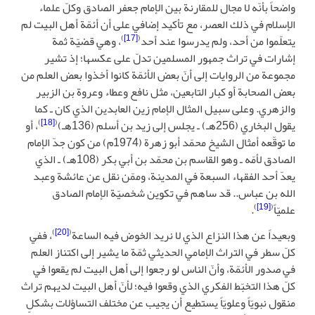
واضحاً بأنّه لا مجال للمقارنة بين الإمام جعفر الصادق وكلّ علماء
الإسلام في ذلك العصر، مع تأكيد إضافي على أن أئمّة أهل البيت لم
)
[17]
(
يتعلّموا من أحد، ولم يدرسوا عند أحد
، وهي قضيّة ثمة
إشارات في تراث جمهور المسلمين تدلّ على عكسها؛ إذ تشير
مجموعة من الروايات إلى أنّ بعض الأئمّة كانوا أخذوا بعض العلم من
بعض الصحابة أو كبار التابعين، مثل نافع وعطاء وعروة بن الزبير
والزهري. وعلى سبيل المثال الإمام زين العابدين الذي كان ـ كما
)
[18]
(
يقول البخاري (256هـ) ـ يجلس إلى زيد بن أسلم (136هـ)
، أو
ما توقّعه أمثال الشيخ محمّد أبو زهرة (1974م) من كون جدّ الإمام
الصادق لأمّه ـ وهو القاسم بن محمّد بن أبي بكر (108هـ) ـ الذي
يعدّ أحد الفقهاء السبعة في المدينة، وممّن نقل عن عائشة وعبد
الله بن عباس.. قد ساهم في تكوين شخصيّة الإمام الصادق
)
[19]
(
علميّاً
.
)
[20]
(
وبعيداً عن هذا النزاع الذي لا نريد الخوض فيه الساعة
، ففي
كلّ سطر في التراث الإمامي الحديثي ثمّة ما يشير إلى اكتناز العلم
في صدور الأئمّة، وأنّ الناس لو رجعوا إلى أهل البيت لم يقعوا في
كلّ هذا التخبّط الفكري الذي وقعوا فيه؛ لأنّ أهل البيت لديهم تراث
منقول نبويّاً وعلويّاً يستطيع أن يجيب عن مختلف التساؤلات بشكلٍ