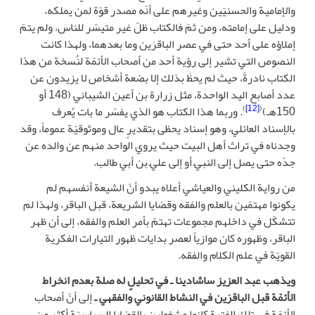
والإمامية والحسنيّين وغيرهم على أنّه مصدر قوّة لمن يملكه،
ودليل على إمامته، ومن ثمّ فالكتاب ظلّ غير متيسّر للناس، ولم يتمّ
إملاؤه على أحد حتى في عصر الباقرَين وما بعدهما، ولهذا كانت
النصوص التي تشير إلى رؤية أحد من أصحاب الأئمّة لنُسخة من هذا
الكتاب نادرةً، حيث لم يحظَ بذلك إلا بضعة أشخاص لا يزيدون عن
عدد أصابع اليد الواحدة، مثل زرارة بن أعين الشيباني (148 أو
)
[12]
(
150هـ)
. وربما هذا الكتاب هو الذي يفسّر ما بات يُعرف
بالإسناد العائلي، وهو إسناد يحظى بتقديرٍ عال وموثوقيّة عموماً، وقد
وجدناه في تراث أهل البيت حيث يروي الواحد منهم عن والده عن
جدّه حتى يصل إلى النبيّ أو إلى عليّ بن أبي طالب.
من رواية الكليني والعياشي أعلاه يبدو أنّ الشيعة أنفسهم لم
يكونوا مهتمّين بالعلم والفقه وقضايا الشريعة، قبل الباقر، ولهذا لم
تتشكّل في داخلهم مجموعات تهتمّ بأمر العلم والفقه، إلى أن ظهر
الباقر، وظهوره كان موازياً لعصر بدايات ظهور التيارات الفكرية
القويّة في علم الكلام والفقه.
ويذهب عبد العزيز ساشادينا ـ في تحليلٍ له صلة بعدم انخراط
الأئمّة قبل الباقرَين في النشاط القانوني والفقهي ـ
إلى أنّ أصحاب
الأئمّة في تلك الفترة كانوا مشغولين بالقضايا السياسيّة أكثر من