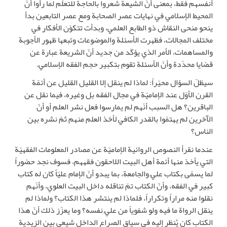
أنفسهم فقط، بمعنى أنّ الشيعة شعروا بالحاجة للتعلّم لما رأوا أنّ
المحيط الإسلامي في نهايات عصر الصحابة ومع عصر التابعين بدأ
ينحو منحى النقاش ذو الطابع العلمي، وبدأت تتكوّن الأفكار في
مختلف المجالات، فظهرت الأسئلة والموضوعات وتبعها ظهور الأجوبة
والمساهمات، الأمر الذي يؤكّد من جديد أنّ الشريعة عبارة عن
قضايا محدّدة وأنّ الأسئلة تقوم بتكبير حجم الفقه الإسلامي.
سيظلّ السؤال محيّراً: لماذا لم ينقل إلا القليل القليل عن أئمّة
القرن الأوّل عند الإماميّة في مجال الفقه بل وغيره، فيما نقل عن
الباقرين؟ هل السبب أنّهم لم يمارسوا فعل نشر العلم أو أنّ
الآخرين لم يهتمّوا بالقدر الكافي لأخذ العلم منهم ثمّ نشره بين
الناس؟
عندما نقرأ النصوص الروائية الإماميّة عن مصادر المعلومات الفقهيّة
التي يأخذ منها أئمة أهل البيت اللاحقون فقههم، فسوف نجد حضوراً
لما يسمّى بكتاب عليّ والجامعة، بما يبدو أنّ الإمام عليّاً كان له كتاب
كبير في الفقه، وأنّ الكتاب تمّ تناقله داخل البيت العلوي، وأنّهم
نقلوا منه مراراً وتكراراً، فلماذا لم ينتشر هذا الكتاب؟ ولماذا لم
ينقل الرواة ما فيه ولو شفوياً من عليّ نفسه؟ وما يعزّز ذلك أنّ هذا
الكتاب كان يُنظر إليه في سياق الصراع الداخل شيعي بين الزيدية