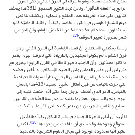
بمتن الحديث نفسه، وهو ما عرف في القرن الثاني وحتى القرن
الرابع بـ
"الفقه المأثور"
، ونحن نجد الشيخ الصدوق (381هـ) يصنّف
كتابين على هذه الطريقة هما: المقنع والهداية، ويكشف لنا نصّ
مهم للشيخ الطوسي في القرن الخامس كيف أنّ فقهاء الإماميّة كانوا
يستثقلون استخدام لغة مختلفة عن لغة نصّ الإمام، وأنّ الطوسي
)
[27]
(
شعر بضرورة تغيير الموقف
.
وبهذا يمكنني الاستنتاج أنّ فقهاء الإماميّة في القرن الثاني، وهو
قرن النشوء، لم يكونوا مجتهدين بالطريقة التي نعرفها اليوم، بقدر
ما كانوا محدّثين، وأنّ الاجتهاد ظهر لاحقاً في القرن الرابع الهجري مع
مثل ابن أبي عقيل العماني وابن الجنيد الإسكافي، والأخير رفضته
مدرسة بغداد في القرن الخامس الهجري، نظراً لميوله الاجتهاديّة
التي جرّت لاتهامه من قبل أمثال الشيخ المفيد (413هـ) بالعمل
بالقياس، الأمر الذي أضعف الرجل جداً حتى أنّه اختفت كتبه إلى
اليوم، ولم يظهر سوى بعض ما نقلته لنا مدرسة الحلّة في القرنين
السابع والثامن الهجريين عن بعض كتبه التي عُثر عليها آنذاك.
لا أريد أن أنفي ظاهرة الاجتهاد في فترة التكوّن نفياً مطلقاً، بل
)
[28]
(
المتوقّع وجودها، وقد سبق أن دافعت عن وجودها
، لكنّني
أعتبر أنها محدودة الوجود في مجال العلوم الشرعيّة بالتحديد،