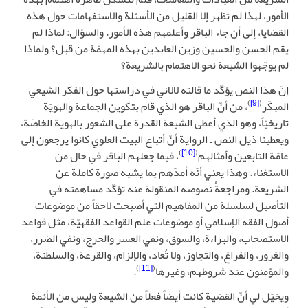
الأمور، لهذا لم تظهر إلا القليل من الأسئلة والاستفهامات حول هذه
القضايا، إلى أن جاء الباقر وأعلمهم هذه الأمور. والسؤال: لماذا لم
يقم الحسن والحسين وزين العابدين بهذه المهمّة من قبل؟ ولماذا
لم يوجّهوا الشيعة نحو الاهتمام بالشريعة؟
إنّ هذا النص يؤكّد ما قالته لالاني في دراستها حول الفكر الشيعي
)
[9]
(
المبكّر
، من أنّ الباقر هو الذي قام بتكوين الجماعة والهويّة
تاريخيّاً، وهو الذي أعطى الشيعة القدرة على الشعور بالهوية الخاصّة،
ويعطينا ذيل النص ـ الرواية أنّ أتباع البيت العلوي كانوا يرجعون إلى
)
[10]
(
عامّة التابعين وأمثالهم
، فيما جعلهم الباقر في حال من
الاستغناء. وهذا يعني أنّه أمدّهم بما يشبه صورة كاملة عن
الشريعة. ومراجعةُ نصوصه المنقولة عنه تؤكّد مساهمته في
التأصيل لسلسلة من المفاهيم التي أصبحت لاحقاً من موضوعات
أصول الفقه الإسلامي أو موضوعات علم القواعد الفقهيّة، مثل قواعد
الاستصحاب، والبراءة، والسوق، ونفي العسر والحرج، ونفي الضرر،
والغرور، والفراغ، والتجاوز، ولا تُعاد، والإلزام، والقرعة، والسلطنة،
)
[11]
(
والمؤمنون عند شروطهم، وغيرها
.
ويخيّل لي أنّ القضية كانت أيضاً فعلاً من الشيعة وليس من الأئمة