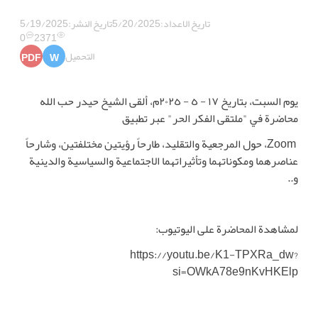
تاريخ الاعداد:
5/20/2025
تاريخ النشر:
5/19/2025
0
2371
التحميل
PDF
W
يوم السبت، بتاريخ ١٧ - ٥ - ٢٠٢٥م، ألقى الشيخ حيدر حب الله
محاضرة في "ملتقى الفكر الحر" عبر تطبيق
Zoom، حول المرجعية والتقليد، طارحاً رؤيتين مختلفتين، وشارحاً
عناصرهما ومكوناتهما وتأثيراتهما الاجتماعية والسياسية والدينية
و..
لمشاهدة المحاضرة على اليوتيوب:
https://youtu.be/K1-TPXRa_dw?
si=OWkA78e9nKvHKElp