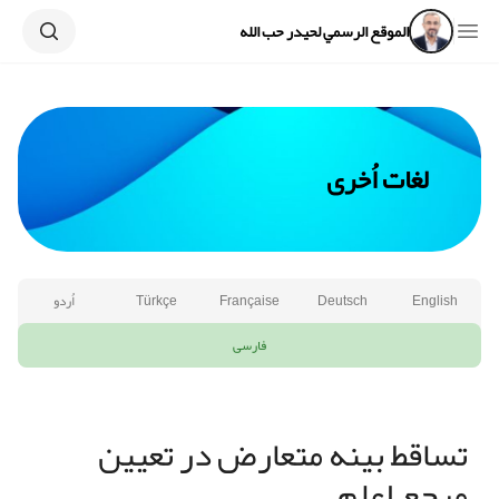
Search
Open sidebar
الموقع الرسمي لحيدر حب الله
لغات اُخرى
English
Deutsch
Française
Türkçe
اُردو
فارسی
تساقط بینه متعارض در تعیین
مرجع اعلم