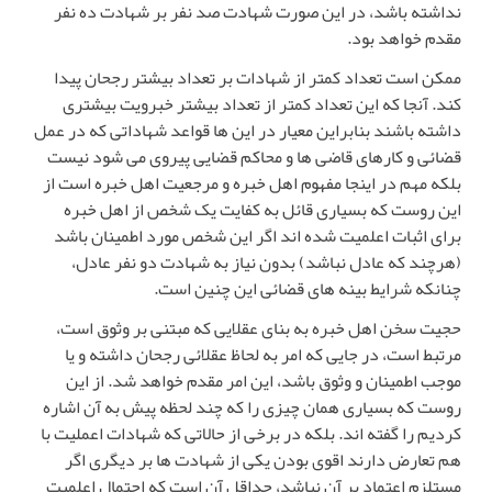
نداشته باشد، در این صورت شهادت صد نفر بر شهادت ده نفر
مقدم خواهد بود.
ممکن است تعداد کمتر از شهادات بر تعداد بیشتر رجحان پیدا
کند. آنجا که این تعداد کمتر از تعداد بیشتر خبرویت بیشتری
داشته باشند بنابراین معیار در این ها قواعد شهاداتی که در عمل
قضائی و کارهای قاضی ها و محاکم قضایی پیروی می شود نیست
بلکه مهم در اینجا مفهوم اهل خبره و مرجعیت اهل خبره است از
این روست که بسیاری قائل به کفایت یک شخص از اهل خبره
برای اثبات اعلمیت شده اند اگر این شخص مورد اطمینان باشد
(هرچند که عادل نباشد) بدون نیاز به شهادت دو نفر عادل،
چنانکه شرایط بینه های قضائی این چنین است.
حجیت سخن اهل خبره به بنای عقلایی که مبتنی بر وثوق است،
مرتبط است، در جایی که امر به لحاظ عقلائی رجحان داشته و یا
موجب اطمینان و وثوق باشد، این امر مقدم خواهد شد. از این
روست که بسیاری همان چیزی را که چند لحظه پیش به آن اشاره
کردیم را گفته اند. بلکه در برخی از حالاتی که شهادات اعملیت با
هم تعارض دارند اقوی بودن یکی از شهادت ها بر دیگری اگر
مستلزم اعتماد بر آن نباشد، حداقل آن است که احتمال اعلمیت