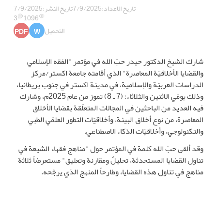
تاريخ الاعداد:
7/9/2025
تاريخ النشر:
7/9/2025
3
1096
التحميل
PDF
W
شارك الشيخ الدكتور حيدر حبّ الله في مؤتمر "الفقه الإسلامي
والقضايا الأخلاقيّة المعاصرة" الذي أقامته جامعة اكستر/مركز
الدراسات العربيّة والإسلامية، في مدينة اكستر في جنوب بريطانيا،
وذلك يومَي الاثنين والثلاثاء: (7 ـ 8) تموز من عام 2025م، وشارك
فيه العديد من الباحثين في المجالات المتعلّقة بقضايا الأخلاق
المعاصرة، من نوع أخلاق البيئة، وأخلاقيّات التطور العلمّي الطبي
والتكنولوجي، وأخلاقيّات الذكاء الاصطناعي.
وقد ألقى حبّ الله كلمة في المؤتمر حول "مناهج فقهاء الشيعة في
تناول القضايا المستحدثة، تحليلٌ ومقارنة وتعليق" مستعرضاً ثلاثة
مناهج في تناول هذه القضايا، وطارحاً المنهج الذي يرجّحه.